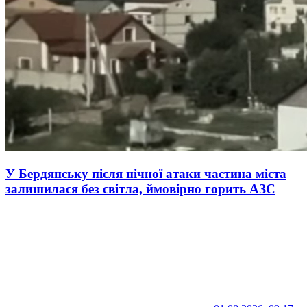
У Бердянську після нічної атаки частина міста
залишилася без світла, ймовірно горить АЗС