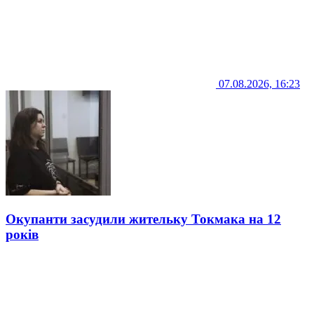
07.08.2026, 16:23
Окупанти засудили жительку Токмака на 12
років