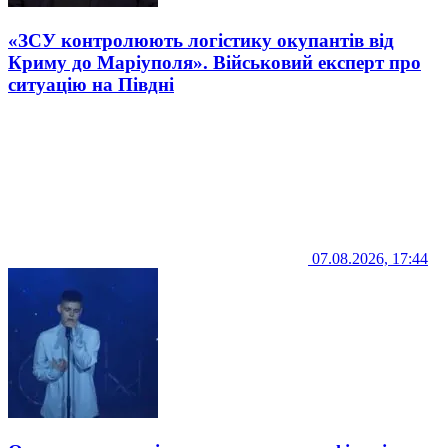
«ЗСУ контролюють логістику окупантів від
Криму до Маріуполя». Військовий експерт про
ситуацію на Півдні
07.08.2026, 17:44