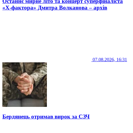
Останнє мирне літо та концерт суперфіналіста
«Х-фактора» Дмитра Волканова – архів
07.08.2026, 16:31
Бердянець отримав вирок за СЗЧ