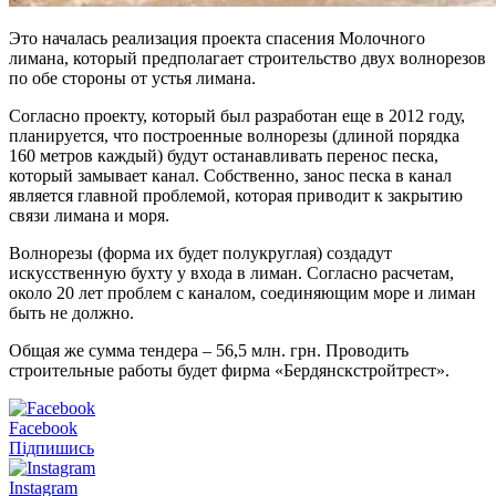
Это началась реализация проекта спасения Молочного
лимана, который предполагает строительство двух волнорезов
по обе стороны от устья лимана.
Согласно проекту, который был разработан еще в 2012 году,
планируется, что построенные волнорезы (длиной порядка
160 метров каждый) будут останавливать перенос песка,
который замывает канал. Собственно, занос песка в канал
является главной проблемой, которая приводит к закрытию
связи лимана и моря.
Волнорезы (форма их будет полукруглая) создадут
искусственную бухту у входа в лиман. Согласно расчетам,
около 20 лет проблем с каналом, соединяющим море и лиман
быть не должно.
Общая же сумма тендера – 56,5 млн. грн. Проводить
строительные работы будет фирма «Бердянскстройтрест».
Facebook
Підпишись
Instagram