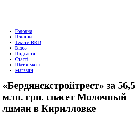
Головна
Новини
Тексти BRD
Відео
Подкасти
Статті
Підтримати
Магазин
«Бердянскстройтрест» за 56,5
млн. грн. спасет Молочный
лиман в Кирилловке