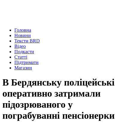
Головна
Новини
Тексти BRD
Відео
Подкасти
Статті
Підтримати
Магазин
В Бердянську поліцейські
оперативно затримали
підозрюваного у
пограбуванні пенсіонерки