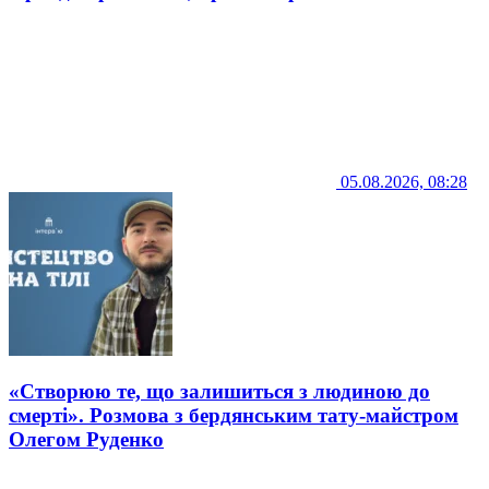
05.08.2026, 08:28
«Створюю те, що залишиться з людиною до
смерті». Розмова з бердянським тату-майстром
Олегом Руденко