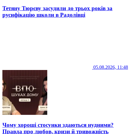
Тетяну Тюрєву засудили до трьох років за
русифікацію школи в Радолівці
05.08.2026, 11:48
Чому хороші стосунки здаються нудними?
Правда про любов, кризи й тривожність