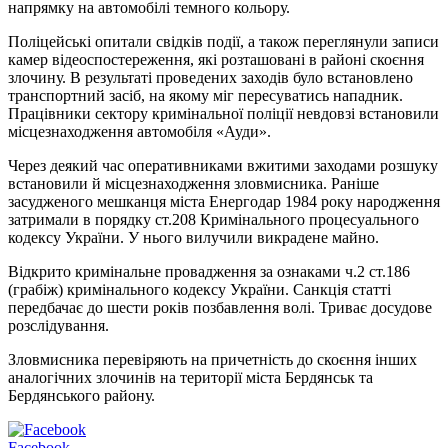
напрямку на автомобілі темного кольору.
Поліцейські опитали свідків події, а також переглянули записи
камер відеоспостереження, які розташовані в районі скоєння
злочину. В результаті проведених заходів було встановлено
транспортний засіб, на якому міг пересуватись нападник.
Працівники сектору кримінальної поліції невдовзі встановили
місцезнаходження автомобіля «Ауди».
Через деякий час оперативниками вжитими заходами розшуку
встановили й місцезнаходження зловмисника. Раніше
засудженого мешканця міста Енергодар 1984 року народження
затримали в порядку ст.208 Кримінального процесуального
кодексу України. У нього вилучили викрадене майно.
Відкрито кримінальне провадження за ознаками ч.2 ст.186
(грабіж) кримінального кодексу України. Санкція статті
передбачає до шести років позбавлення волі. Триває досудове
розслідування.
Зловмисника перевіряють на причетність до скоєння інших
аналогічних злочинів на території міста Бердянськ та
Бердянського району.
Facebook