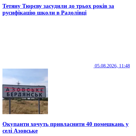
Тетяну Тюрєву засудили до трьох років за
русифікацію школи в Радолівці
05.08.2026, 11:48
Окупанти хочуть привласнити 40 помешкань у
селі Азовське