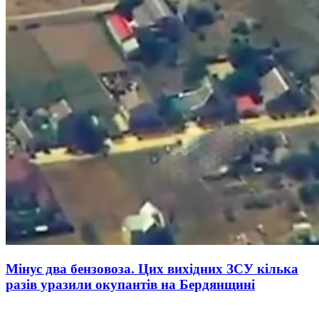
Мінус два бензовоза. Цих вихідних ЗСУ кілька
разів уразили окупантів на Бердянщині