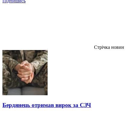
Підпишись
Стрічка новин
Бердянець отримав вирок за СЗЧ