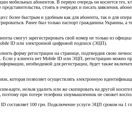
ции мобильных абонентов. В первую очередь он коснется тех, кто
 представительства, стоять в очередях и писать заявления, або
есс более быстрым и удобным как для абонента, так и для опер
рироваться. Ранее был только паспорт гражданина Украины, а т
лиенты смогут зарегистрировать свой номер не только из офици
obile ID или электронной цифровой подписи (ЭЦП).
полнить форму регистрации на странице, подтвердив свою личн
Если у клиента нет Mobile ID или ЭЦП, регистрацию можно про
информации, необходимой для регистрации, будет также включа
связи, которая позволяет осуществлять электронную идентифика
 сим-карте, нельзя удалить или же скопировать на другой носит
ч, поэтому при потере телефона злоумышленник не сможет воспо
D составляет 100 грн. Подключение услуги ЭЦП сроком на 1 год 