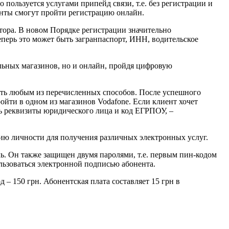
 пользуется услугами припейд связи, т.е. без регистрации и
ненты смогут пройти регистрацию онлайн.
атора. В новом Порядке регистрации значительно
еперь это может быть загранпаспорт, ИНН, водительское
альных магазинов, но и онлайн, пройдя цифровую
ость любым из перечисленных способов. После успешного
йти в одном из магазинов Vodafone. Если клиент хочет
ть реквизиты юридического лица и код ЕГРПОУ, –
цию личности для получения различных электронных услуг.
ель. Он также защищен двумя паролями, т.е. первым пин-кодом
льзоваться электронной подписью абонента.
– 150 грн. Абонентская плата составляет 15 грн в