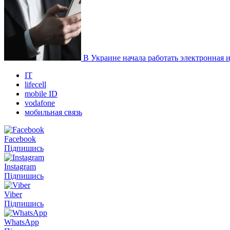
В Украине начала работать электронная
IT
lifecell
mobile ID
vodafone
мобильная связь
Facebook
Підпишись
Instagram
Підпишись
Viber
Підпишись
WhatsApp