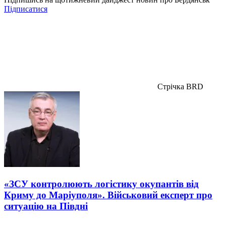
Підписатися
Стрічка BRD
«ЗСУ контролюють логістику окупантів від
Криму до Маріуполя». Військовий експерт про
ситуацію на Півдні