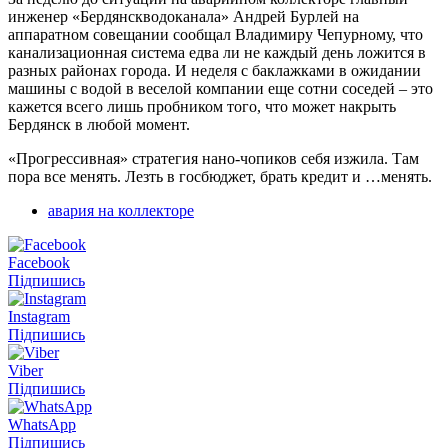
инженер «Бердянскводоканала» Андрей Бурлей на
аппаратном совещании сообщал Владимиру Чепурному, что
канализационная система едва ли не каждый день ложится в
разных районах города. И неделя с баклажками в ожидании
машины с водой в веселой компании еще сотни соседей – это
кажется всего лишь пробником того, что может накрыть
Бердянск в любой момент.
«Прогрессивная» стратегия нано-чопиков себя изжила. Там
пора все менять. Лезть в госбюджет, брать кредит и …менять.
авария на коллекторе
Facebook
Підпишись
Instagram
Підпишись
Viber
Підпишись
WhatsApp
Підпишись