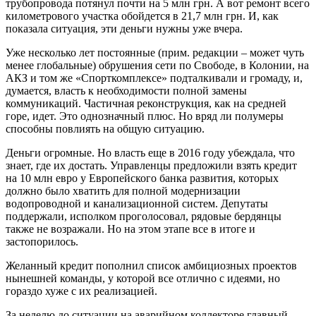
трубопровода потянул почти на 5 млн грн. А вот ремонт всего
километрового участка обойдется в 21,7 млн грн. И, как
показала ситуация, эти деньги нужны уже вчера.
Уже несколько лет постоянные (прим. редакции – может чуть
менее глобальные) обрушения сети по Свободе, в Колонии, на
АКЗ и том же «Спорткомплексе» подталкивали и громаду, и,
думается, власть к необходимости полной замены
коммуникаций. Частичная реконструкция, как на средней
горе, идет. Это однозначный плюс. Но вряд ли полумеры
способны повлиять на общую ситуацию.
Деньги огромные. Но власть еще в 2016 году убеждала, что
знает, где их достать. Управленцы предложили взять кредит
на 10 млн евро у Европейского банка развития, которых
должно было хватить для полной модернизации
водопроводной и канализационной систем. Депутаты
поддержали, исполком проголосовал, рядовые бердянцы
также не возражали. Но на этом этапе все в итоге и
застопорилось.
Желанный кредит пополнил список амбициозных проектов
нынешней команды, у которой все отлично с идеями, но
гораздо хуже с их реализацией.
За неделю до ситуации на аварийном коллекторе главный