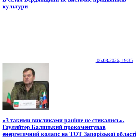
культури
06.08.2026, 19:35
«З такими викликами раніше не стикались».
Гауляйтер Балицький прокоментував
енергетичний колапс на ТОТ Запорізької області