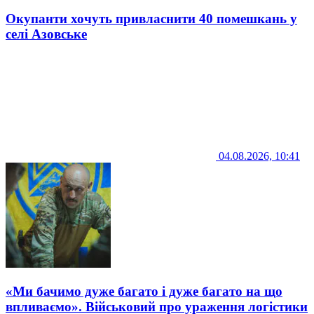
Окупанти хочуть привласнити 40 помешкань у
селі Азовське
04.08.2026, 10:41
«Ми бачимо дуже багато і дуже багато на що
впливаємо». Військовий про ураження логістики