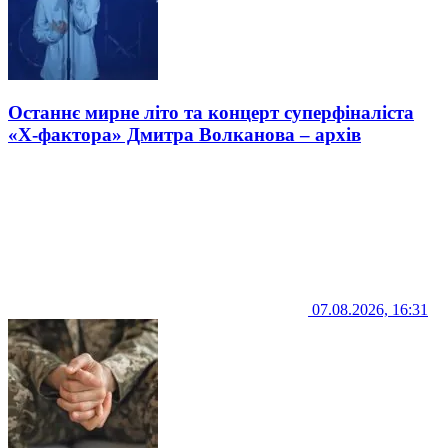
Останнє мирне літо та концерт суперфіналіста
«Х-фактора» Дмитра Волканова – архів
07.08.2026, 16:31