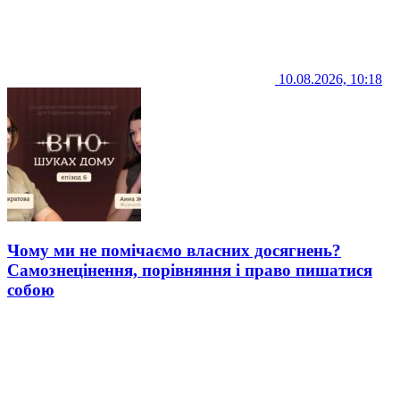
10.08.2026, 10:18
Чому ми не помічаємо власних досягнень?
Самознецінення, порівняння і право пишатися
собою