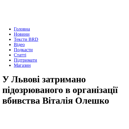
Головна
Новини
Тексти BRD
Відео
Подкасти
Статті
Підтримати
Магазин
У Львові затримано
підозрюваного в організації
вбивства Віталія Олешко