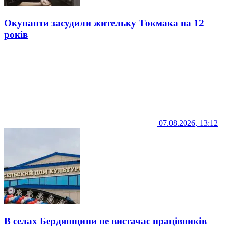
Окупанти засудили жительку Токмака на 12
років
07.08.2026, 13:12
В селах Бердянщини не вистачає працівників