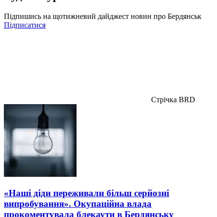
Підпишись на щотижневий дайджест новин про Бердянськ
Підписатися
Стрічка BRD
«Наші діди переживали більш серйозні
випробування». Окупаційна влада
прокоментувала блекаути в Бердянську