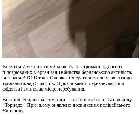
Вночі на 7-ме лютого у Львові було затримано одного із
підозрюваних в організації вбивства бердянського активіста,
ветерана АТО Віталія Олешко. Оперативно-пошукові заходи
тривали понад 5 місяців. Підозрюваний переховувася від
слідства і змінював місце перебування.
Встановлено, що затриманий — колишній боєць батальйону
“Торнадо”. При ньому виявлено посвідчення поліцейського
Європолу.