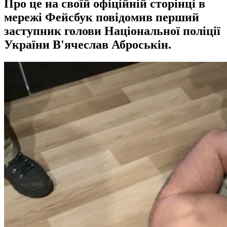
Про це на своїй офіційній сторінці в
мережі Фейсбук повідомив перший
заступник голови Національної поліції
України В'ячеслав Аброськін.