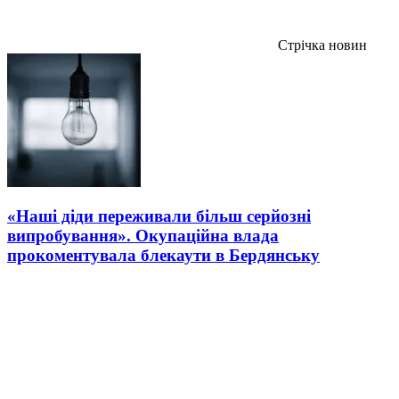
Стрічка новин
«Наші діди переживали більш серйозні
випробування». Окупаційна влада
прокоментувала блекаути в Бердянську