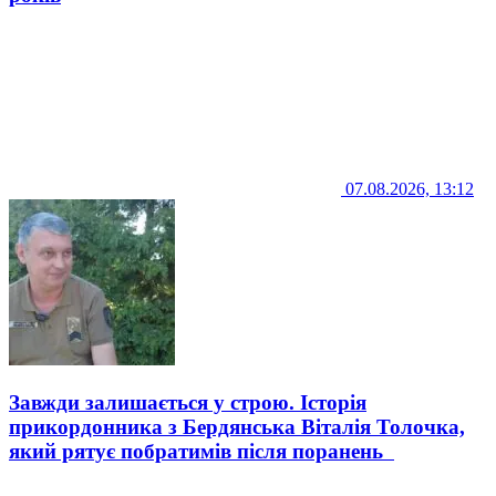
07.08.2026, 13:12
Завжди залишається у строю. Історія
прикордонника з Бердянська Віталія Толочка,
який рятує побратимів після поранень