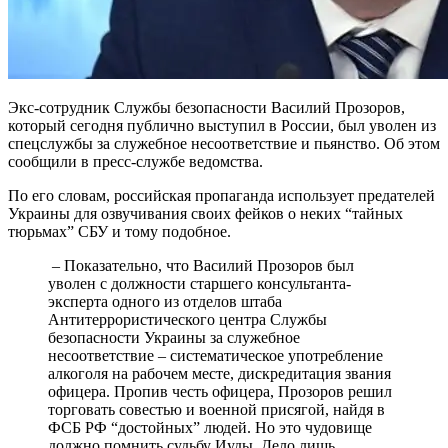
Экс-сотрудник Службы безопасности Василий Прозоров,
который сегодня публично выступил в России, был уволен из
спецслужбы за служебное несоответствие и пьянство. Об этом
сообщили в пресс-службе ведомства.
По его словам, российская пропаганда использует предателей
Украины для озвучивания своих фейков о неких “тайных
тюрьмах” СБУ и тому подобное.
– Показательно, что Василий Прозоров был
уволен с должности старшего консультанта-
эксперта одного из отделов штаба
Антитеррористического центра Службы
безопасности Украины за служебное
несоответствие – систематическое употребление
алкоголя на рабочем месте, дискредитация звания
офицера. Пропив честь офицера, Прозоров решил
торговать совестью и военной присягой, найдя в
ФСБ РФ “достойных” людей. Но это чудовище
должно помнить судьбу Иуды. Дело лишь