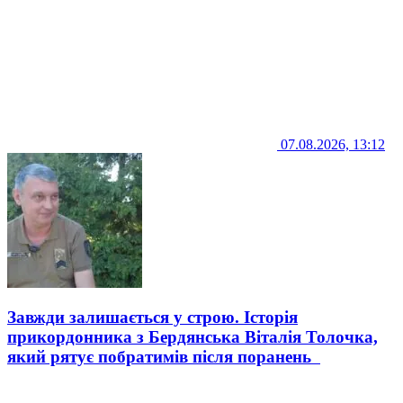
07.08.2026, 13:12
Завжди залишається у строю. Історія
прикордонника з Бердянська Віталія Толочка,
який рятує побратимів після поранень