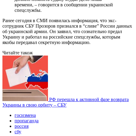
времени, – говорится в сообщении украинской
спецслужбы.
Ранее сегодня в СМИ появилась информация, что экс-
сотрудник СБУ Прозоров признался в “сливе” России данных
об украинской армии. Он заявил, что сознательно предал
Украину и работал на российские спецслужбы, которым
якобы передавал секретную информацию.
Читайте також
РФ перешла к активной фазе возврата
Украины в свою орбиту – СБУ
госизмена
пропаганда
россия
сбу