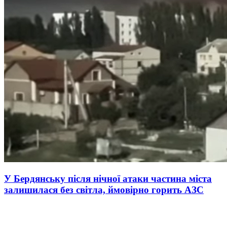
У Бердянську після нічної атаки частина міста
залишилася без світла, ймовірно горить АЗС