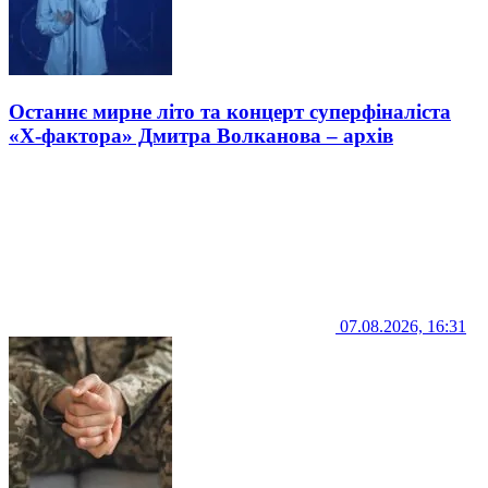
Останнє мирне літо та концерт суперфіналіста
«Х-фактора» Дмитра Волканова – архів
07.08.2026, 16:31