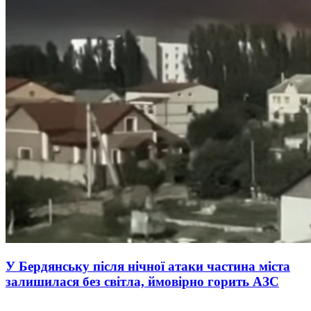
У Бердянську після нічної атаки частина міста
залишилася без світла, ймовірно горить АЗС