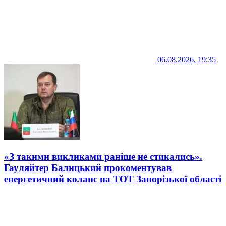
06.08.2026, 19:35
«З такими викликами раніше не стикались».
Гауляйтер Балицький прокоментував
енергетичний колапс на ТОТ Запорізької області