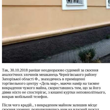
Так, 30.10.2018 раніше неодноразово судимий за скоєння
аналогічних злочинів мешканець Чернігівського району
Запорізької області Ф., знаходячись в приміщенні
торгівельного центру «Дель мар», маючи намір на таємне
викрадення чужого майна, скориставшись тим, що за його
діями ніхто не спостерігає, з кишені куртки неповнолітнього,
викрав мобільний телефон.
Після чого крадій., з викраденим майном залишив місце
скоєння злочину, розпорядившись ним на власний розсуд.