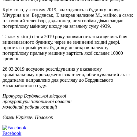
Крім того, у лютому 2019, знаходячись в будинку по вул.
Мічуріна в м. Бердянськ, Т. викрав належне М., майно, а саме:
плазмовий телевізор, двд-тюнер, чим своїми діями завдав
потерпілому майнову шкоду на загальну суму 4939.
Також у кінці січня 2019 року зловмисник знаходячись біля
вищевказаного будинку, через не зачиненні вхідні двері,
проник в приміщення будинку, де викрав належну
потерпілому пральну машину вартість якої складає 10000
гривень.
26.03.2019 досудове розслідування у вказаному
кримінальному провадженні закінчено, обвинувальний акт з
додатками направлено для розгляду до Бердянського
міськрайонного суду.
Прокурор Бердянської місцевої
прокуратури Запорізької області
молодший радник юстиції
Євген Юрієвич Полозюк
Facebook