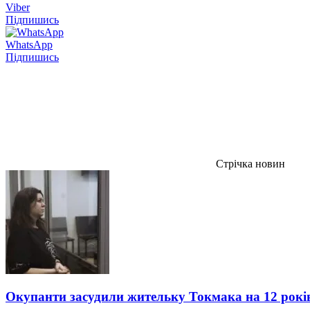
Viber
Підпишись
WhatsApp
Підпишись
Стрічка новин
Окупанти засудили жительку Токмака на 12 рокі