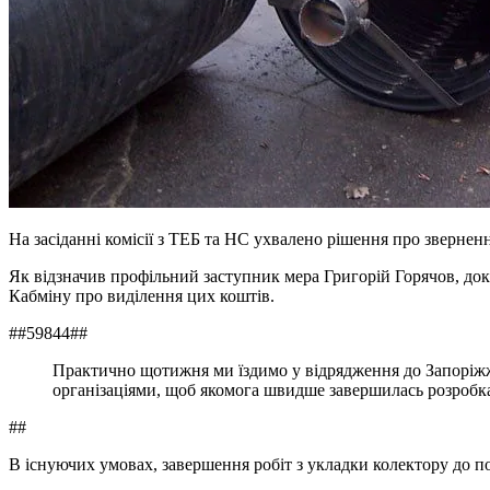
На засіданні комісії з ТЕБ та НС ухвалено рішення про зверненн
Як відзначив профільний заступник мера Григорій Горячов, док
Кабміну про виділення цих коштів.
##59844##
Практично щотижня ми їздимо у відрядження до Запоріж
організаціями, щоб якомога швидше завершилась розробка 
##
В існуючих умовах, завершення робіт з укладки колектору до по