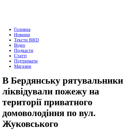
Головна
Новини
Тексти BRD
Відео
Подкасти
Статті
Підтримати
Магазин
В Бердянську рятувальники
ліквідували пожежу на
території приватного
домоволодіння по вул.
Жуковського