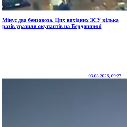
Мінус два бензовоза. Цих вихідних ЗСУ кілька
разів уразили окупантів на Бердянщині
03.08.2026, 09:23