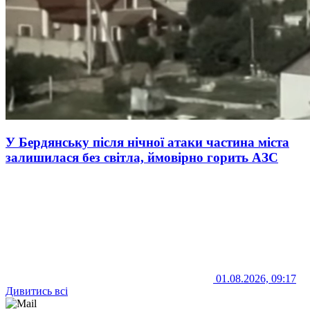
У Бердянську після нічної атаки частина міста
залишилася без світла, ймовірно горить АЗС
01.08.2026, 09:17
Дивитись всі