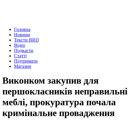
Головна
Новини
Тексти BRD
Відео
Подкасти
Статті
Підтримати
Магазин
Виконком закупив для
першокласників неправильні
меблі, прокуратура почала
кримінальне провадження