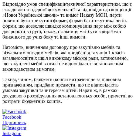
Відповідно умов специфікації/технічної характеристики, що є
складовою тендерної документації та відповідно до концепції
«Нової Української школи» та вимог Наказу МОН, парти
повинні бути трикутної форми, форми багатокутника чи ін.
форми, що дозволяє швидке компонування парт між собою
для роботи в групі, також, стільниця має бути з вирізом з
ближнього до учня боку та інші вимоги.
Натомість, вивченням договору про закупівлю меблів та
візуальним оглядом меблів, які придбані для учнів 1 класів
загальноосвітніх шкіл виконкому міської ради, встановлено,
що закуплені меблі взагалі не відповідають встановленим
законодавством вимогам.
Таким, чином, бюджетні кошти витрачені не за цільовим
призначенням, придбано предмети, що не відповідають
умовам закупівлі та інтересам дітей. Наразі ж, в рамках
досудового розслідування встановлюються особи, причетні до
розтрати бюджетних коштів.
Facebook
Підпишись
Instagram