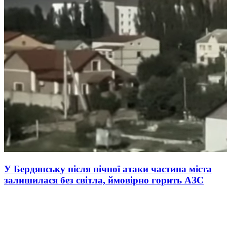
У Бердянську після нічної атаки частина міста
залишилася без світла, ймовірно горить АЗС