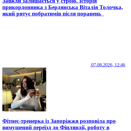
Завжди залишається у строю. Історія
прикордонника з Бердянська Віталія Толочка,
який рятує побратимів після поранень
07.08.2026, 12:46
Фітнес-тренерка із Запоріжжя розповіла про
вимушений переїзд до Фінляндії, роботу в