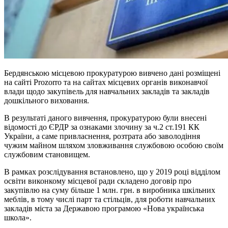
Бердянською місцевою прокуратурою вивчено дані розміщені
на сайті Prozorro та на сайтах місцевих органів виконавчої
влади щодо закупівель для навчальних закладів та закладів
дошкільного виховання.
В результаті даного вивчення, прокуратурою були внесені
відомості до ЄРДР за ознаками злочину за ч.2 ст.191 КК
України, а саме привласнення, розтрата або заволодіння
чужим майном шляхом зловживання службовою особою своїм
службовим становищем.
В рамках розслідування встановлено, що у 2019 році відділом
освіти виконкому місцевої ради складено договір про
закупівлю на суму більше 1 млн. грн. в виробника шкільних
меблів, в тому числі парт та стільців, для роботи навчальних
закладів міста за Державою програмою «Нова українська
школа».