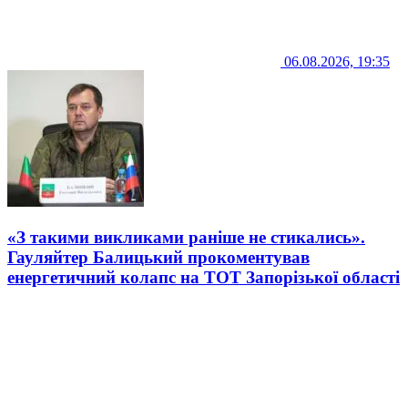
06.08.2026, 19:35
«З такими викликами раніше не стикались».
Гауляйтер Балицький прокоментував
енергетичний колапс на ТОТ Запорізької області