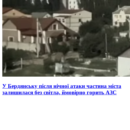
У Бердянську після нічної атаки частина міста
залишилася без світла, ймовірно горить АЗС