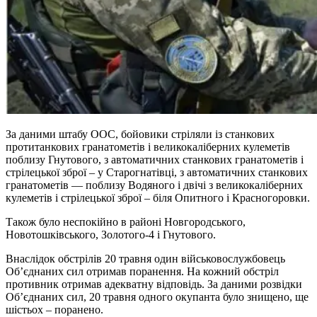
За даними штабу ООС, бойовики стріляли із станкових
протитанкових гранатометів і великокаліберних кулеметів
поблизу Гнутового, з автоматичних станкових гранатометів і
стрілецької зброї – у Старогнатівці, з автоматичних станкових
гранатометів — поблизу Водяного і двічі з великокаліберних
кулеметів і стрілецької зброї – біля Опитного і Красногоровки.
Також було неспокійно в районі Новгородського,
Новотошківського, Золотого-4 і Гнутового.
Внаслідок обстрілів 20 травня один військовослужбовець
Об’єднаних сил отримав поранення. На кожний обстріл
противник отримав адекватну відповідь. За даними розвідки
Об’єднаних сил, 20 травня одного окупанта було знищено, ще
шістьох – поранено.