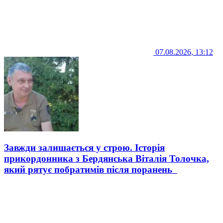
07.08.2026, 13:12
Завжди залишається у строю. Історія
прикордонника з Бердянська Віталія Толочка,
який рятує побратимів після поранень