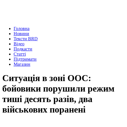
Головна
Новини
Тексти BRD
Відео
Подкасти
Статті
Підтримати
Магазин
Ситуація в зоні ООС:
бойовики порушили режим
тиші десять разів, два
військових поранені