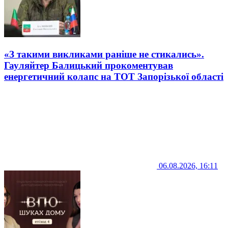
«З такими викликами раніше не стикались».
Гауляйтер Балицький прокоментував
енергетичний колапс на ТОТ Запорізької області
06.08.2026, 16:11