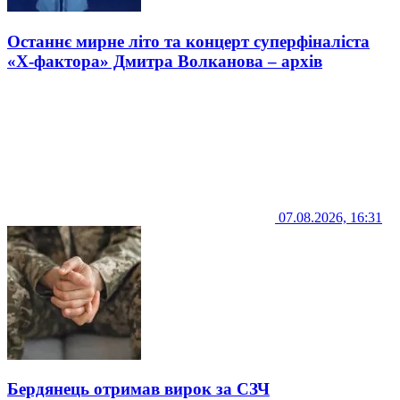
Останнє мирне літо та концерт суперфіналіста
«Х-фактора» Дмитра Волканова – архів
07.08.2026, 16:31
Бердянець отримав вирок за СЗЧ