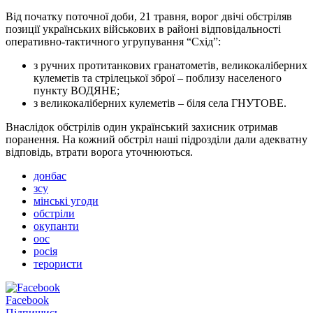
Від початку поточної доби, 21 травня, ворог двічі обстріляв
позиції українських військових в районі відповідальності
оперативно-тактичного угрупування “Схід”:
з ручних протитанкових гранатометів, великокаліберних
кулеметів та стрілецької зброї – поблизу населеного
пункту ВОДЯНЕ;
з великокаліберних кулеметів – біля села ГНУТОВЕ.
Внаслідок обстрілів один український захисник отримав
поранення. На кожний обстріл наші підрозділи дали адекватну
відповідь, втрати ворога уточнюються.
донбас
зсу
мінські угоди
обстріли
окупанти
оос
росія
терористи
Facebook
Підпишись