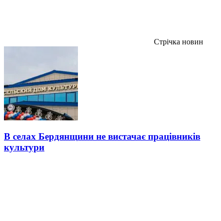
Стрічка новин
В селах Бердянщини не вистачає працівників
культури