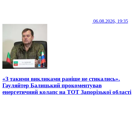
06.08.2026, 19:35
«З такими викликами раніше не стикались».
Гауляйтер Балицький прокоментував
енергетичний колапс на ТОТ Запорізької області