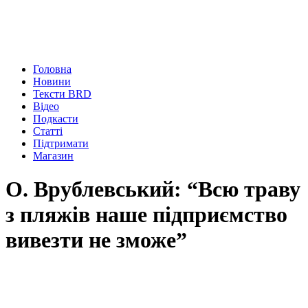
Головна
Новини
Тексти BRD
Відео
Подкасти
Статті
Підтримати
Магазин
О. Врублевський: “Всю траву
з пляжів наше підприємство
вивезти не зможе”