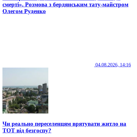
смерті». Розмова з бердянським тату-майстром
Олегом Руденко
04.08.2026, 14:16
Чи реально переселенцям врятувати житло на
ТОТ від безгоспу?