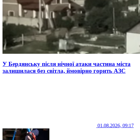
У Бердянську після нічної атаки частина міста
залишилася без світла, ймовірно горить АЗС
01.08.2026, 09:17