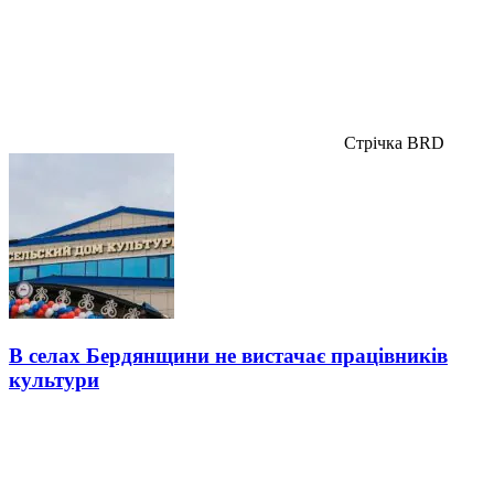
Стрічка BRD
В селах Бердянщини не вистачає працівників
культури