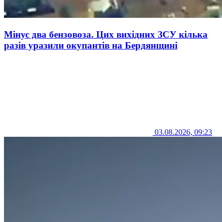
Мінус два бензовоза. Цих вихідних ЗСУ кілька
разів уразили окупантів на Бердянщині
03.08.2026, 09:23