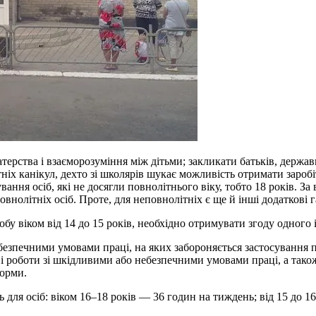
ерства і взаєморозуміння між дітьми; закликати батьків, державн
тніх канікул, дехто зі школярів шукає можливість отримати заробі
ння осіб, які не досягли повнолітнього віку, тобто 18 років. З
нолітніх осіб. Проте, для неповнолітніх є ще й інші додаткові г
у віком від 14 до 15 років, необхідно отримувати згоду одного 
небезпечними умовами праці, на яких забороняється застосування
 і роботи зі шкідливими або небезпечними умовами праці, а також
норми.
 для осіб: віком 16–18 років — 36 годин на тиждень; від 15 до 1