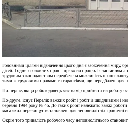
Головними цілями відзначення цього дня є заохочення миру, брат
дітей. І одне з головних прав – право на працю. Із настанням лі
трудовим законодавством передбачена можливість працевлаштува
тими ж трудовими правами та гарантіями, що передбачені для пов
По-перше, якщо роботодавець має намір прийняти на роботу особ
По-друге, існує Перелік важких робіт і робіт із шкідливими і 
березня 1994 року № 46. До таких робіт належать: важкі роботи
маса яких перевищує встановлені для неповнолітніх граничні 
Окрім того тривалість робочого часу неповнолітнього становить