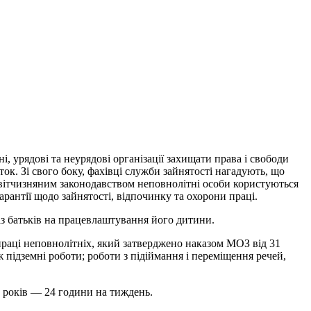
і, урядові та неурядові організації захищати права і свободи
ток. Зі свого боку, фахівці служби зайнятості нагадують, що
а вітчизняним законодавством неповнолітні особи користуються
арантії щодо зайнятості, відпочинку та охорони праці.
із батьків на працевлаштування його дитини.
 праці неповнолітніх, який затверджено наказом МОЗ від 31
 підземні роботи; роботи з підіймання і переміщення речей,
6 років — 24 години на тиждень.