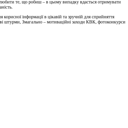
о любити те, що робиш – в цьому випадку вдасться отримувати
аність.
 корисної інформації в цікавій та зручній для сприйняття
ові штурми, Змагально – мотиваційні заходи КВК, фотоконкурси