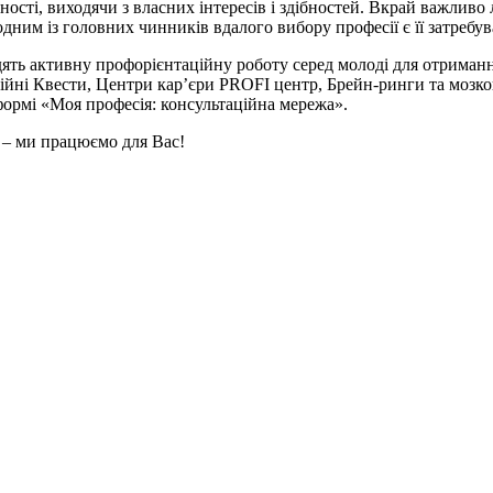
ності, виходячи з власних інтересів і здібностей. Вкрай важлив
одним із головних чинників вдалого вибору професії є її затребув
ять активну профорієнтаційну роботу серед молоді для отримання
ційні Квести, Центри кар’єри PROFI центр, Брейн-ринги та мозк
формі «Моя професія: консультаційна мережа».
 – ми працюємо для Вас!