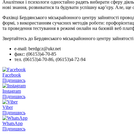
Аналітики і психологи одностайно радять вибирати сферу діяль
нові знання, розвиватися та будувати успішну кар’єру. Але, ще 
Фахівці Бердянського міськрайонного центру зайнятості провод
формі, з використанням сучасних методів роботи: профорієнта
та проведення тестування в режимі онлайн на базовій веб плат
Звертайтесь до Бердянського міськрайонного центру зайнятості
e-mail: berdgcz@ukr.net
факс: (06153)4-70-85
тел. (06153)4-70-86, (06153)4-72-94
Facebook
Підпишись
Instagram
Підпишись
Viber
Підпишись
WhatsApp
Підпишись