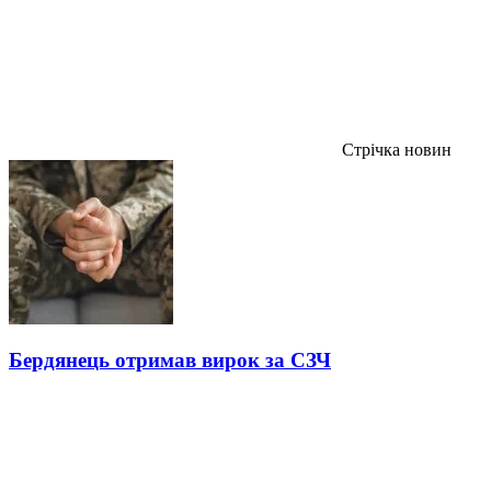
Стрічка новин
Бердянець отримав вирок за СЗЧ