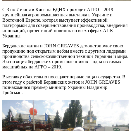
С 3 по 7 июня в Киев на ВДНХ проходит АГРО – 2019 –
крупнейшая агропромышленная выставка в Украине и
Восточной Европе, которая выступает эффективной
платформой для совершенствования производства, внедрения
инноваций, презентаций новинок во всех сферах АПК
Украины.
Бердянские жатки и JOHN GREAVES демонстрируют свою
продукцию под открытым небом вместе с другими лидерами
производства сельскохозяйственной техники Украины и мира.
Экспозиция бердянских промышленников – одна из самых
масштабных на АГРО – 2019.
Выставку обязательно посещают первые лица государства. В
этом году с работой Бердянских жаток и JOHN GREAVES
познакомился премьер-министр Украины Владимир
Гройсман.