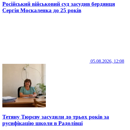
Російський військовий суд засудив бердянця
Сергія Москаленка до 25 років
05.08.2026, 12:08
Тетяну Тюрєву засудили до трьох років за
русифікацію школи в Радолівці