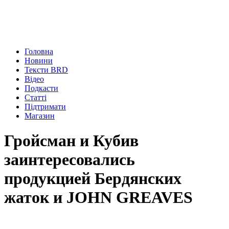
Головна
Новини
Тексти BRD
Відео
Подкасти
Статті
Підтримати
Магазин
Гройсман и Кубив
заинтересовались
продукцией Бердянских
жаток и JOHN GREAVES