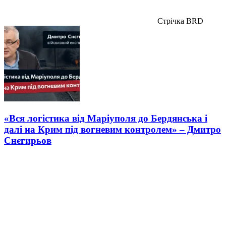
Стрічка BRD
«Вся логістика від Маріуполя до Бердянська і
далі на Крим під вогневим контролем» – Дмитро
Снєгирьов