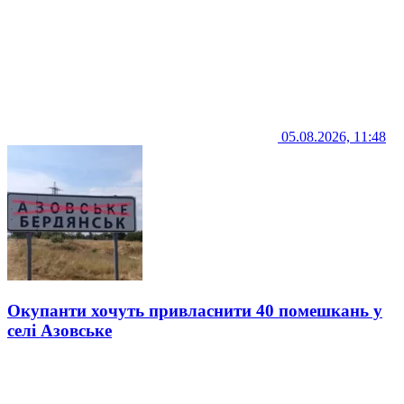
05.08.2026, 11:48
Окупанти хочуть привласнити 40 помешкань у
селі Азовське