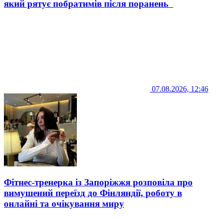
який рятує побратимів після поранень
07.08.2026, 12:46
Фітнес-тренерка із Запоріжжя розповіла про
вимушений переїзд до Фінляндії, роботу в
онлайні та очікування миру