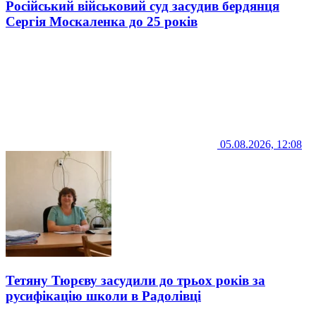
Російський військовий суд засудив бердянця
Сергія Москаленка до 25 років
05.08.2026, 12:08
Тетяну Тюрєву засудили до трьох років за
русифікацію школи в Радолівці