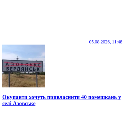
05.08.2026, 11:48
Окупанти хочуть привласнити 40 помешкань у
селі Азовське