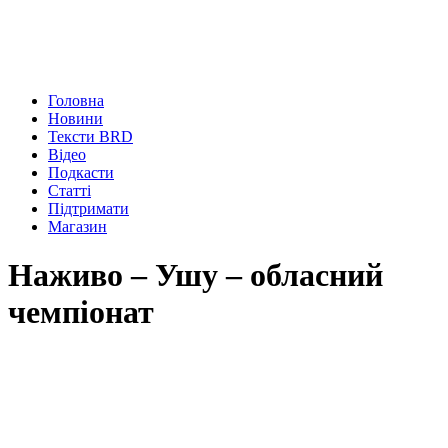
Головна
Новини
Тексти BRD
Відео
Подкасти
Статті
Підтримати
Магазин
Наживо – Ушу – обласний
чемпіонат