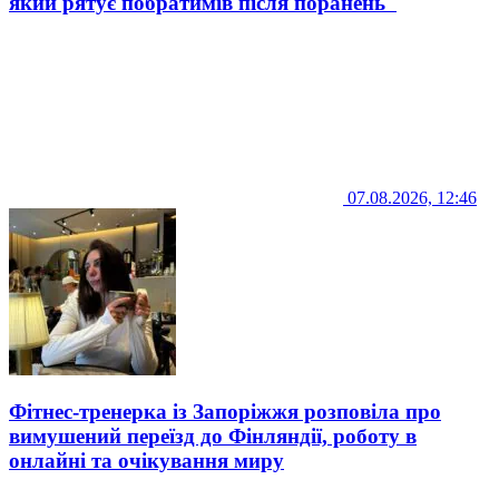
який рятує побратимів після поранень
07.08.2026, 12:46
Фітнес-тренерка із Запоріжжя розповіла про
вимушений переїзд до Фінляндії, роботу в
онлайні та очікування миру