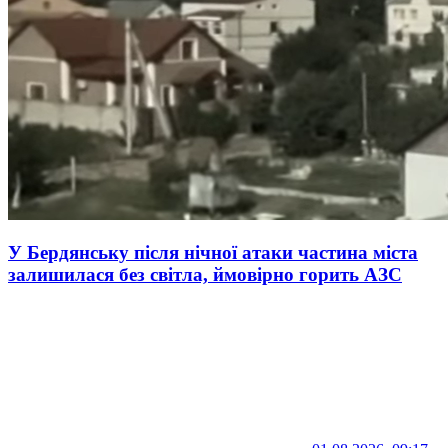
У Бердянську після нічної атаки частина міста
залишилася без світла, ймовірно горить АЗС