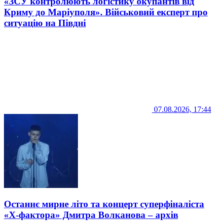
«ЗСУ контролюють логістику окупантів від
Криму до Маріуполя». Військовий експерт про
ситуацію на Півдні
07.08.2026, 17:44
Останнє мирне літо та концерт суперфіналіста
«Х-фактора» Дмитра Волканова – архів