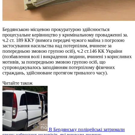
Бердянською місцевою прокуратурою здійснюється
процесуальне керівництво у кримінальному провадженні за.
ч.2 ст. 189 ККУ (вимога передачі чужого майна з погрозою
застосування насильства над потерпілим, вчинене за
попередньою змовою групою осіб), ч.2 ст.146 КК України
(позбавлення волі і викрадення людини, вчинені з корисливих
мотивів, за попередньою змовою групою осіб, що
супроводжувалось заподіянням потерпілому фізичних
страждань, здійснюване протягом тривалого часу).
Читайте також
В Бердянську поліцейські затримали
групу озброєних чоловіків, які викрали людину