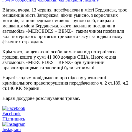
Відтак, вчора, 13 червня, перебуваючи в місті Бердянськ, троє
мешканців міста Запоріжжя, діючи умисно, з корисливих
мотивів, за попередньою змовою групою осіб, викрали
мешканця міста Бердянська, якого насильно посадили в
автомобіль «MERCEDES – BENZ», таким чином позбавили
волі потерпілого протягом тривалого часу і заподіяли йому
фізичних страждань.
Крім того, вищевказані особи вимагали від потерпілого
грошові кошти у сумі 41 000 доларів США. Цього ж дня
автомобіль «MERCEDES – BENZ» був зупинений
правоохоронцями та злочинці були затримані.
Наразі злодіям повідомлено про підозру у вчиненні
кримінального правопорушення передбаченого ч. 2 ст.189, ч.2
ст.146 КК України.
Наразі досудове розслідування триває.
Facebook
Підпишись
Instagram