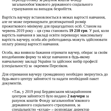
загальнообов’язкового державного соціального
страхування на випадок безробіття.
Вартість ваучеру встановлюється в межах вартості навчання,
але не може перевищувати десятикратний розмір
прожиткового мінімуму для працездатних осіб. Станом на
червень 2019 року – ця сума становить
19 210 грн
. У разі, коли
вартість навчання в закладі освіти перевищує максимальну
вартість ваучеру, особа або роботодавець можуть здійснювати
оплату різниці вартості навчання.
Особа, яка виявила бажання отримати ваучер, обирає за своїм
вподобанням форму та місце навчання в будь-якому
навчальному закладі України та здійснює вибір професії
(спеціальності) за окремим Переліком.
Для отримання ваучеру громадянину необхідно звернутись до
будь-якого центру зайнятості та надати необхідний пакет
документів.
«Так, у 2019 році Бердянським міськрайонним
центром зайнятості було видано
2
ваучер
и
за
рахунок коштів Фонду загальнообов’язкового
державного соціального страхування, за
спеціальністю «кухар»
–
розповідає директор