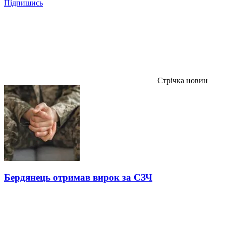
Підпишись
Стрічка новин
Бердянець отримав вирок за СЗЧ