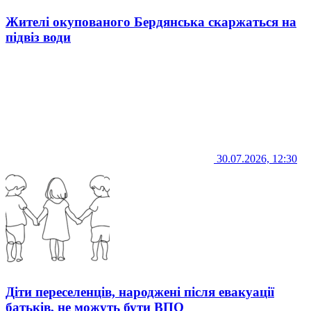
Жителі окупованого Бердянська скаржаться на
підвіз води
30.07.2026, 12:30
Діти переселенців, народжені після евакуації
батьків, не можуть бути ВПО