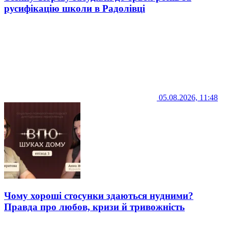
русифікацію школи в Радолівці
05.08.2026, 11:48
Чому хороші стосунки здаються нудними?
Правда про любов, кризи й тривожність