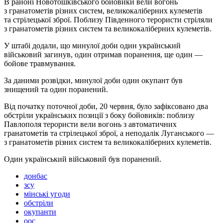
В районі Новотошківського бойовики вели вогонь
з гранатометів різних систем, великокаліберних кулеметів
та стрілецької зброї. Поблизу Південного терористи стріляли
з гранатометів різних систем та великокаліберних кулеметів.
У штабі додали, що минулої доби один український
військовий загинув, один отримав поранення, ще один —
бойове травмування.
За даними розвідки, минулої доби один окупант був
знищений та один поранений.
Від початку поточної доби, 20 червня, було зафіксовано два
обстріли українських позиції з боку бойовиків: поблизу
Павлополя терористи вели вогонь з автоматичних
гранатометів та стрілецької зброї, а неподалік Луганського —
з гранатометів різних систем та великокаліберних кулеметів.
Один український військовий був поранений.
донбас
зсу
мінські угоди
обстріли
окупанти
оос