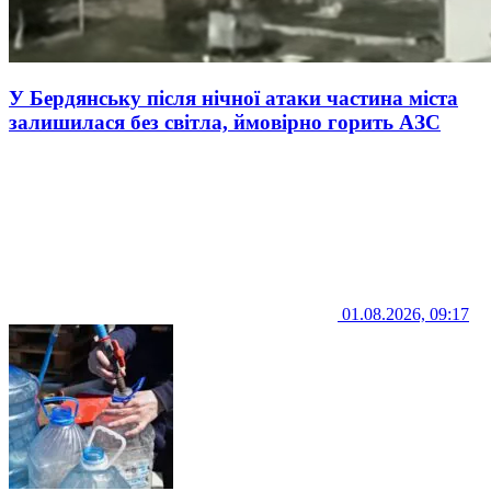
У Бердянську після нічної атаки частина міста
залишилася без світла, ймовірно горить АЗС
01.08.2026, 09:17