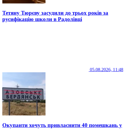
Тетяну Тюрєву засудили до трьох років за
русифікацію школи в Радолівці
05.08.2026, 11:48
Окупанти хочуть привласнити 40 помешкань у