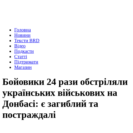
Головна
Новини
Тексти BRD
Відео
Подкасти
Статті
Підтримати
Магазин
Бойовики 24 рази обстріляли
українських військових на
Донбасі: є загиблий та
постраждалі