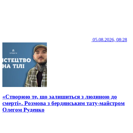
05.08.2026, 08:28
«Створюю те, що залишиться з людиною до
смерті». Розмова з бердянським тату-майстром
Олегом Руденко