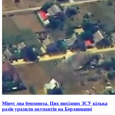
Мінус два бензовоза. Цих вихідних ЗСУ кілька
разів уразили окупантів на Бердянщині