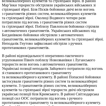
великокаліберних кулеметів та стрілецької зброї. В районі
Мар’їнки терористи обстріляли українських військових зі
стрілецької зброї. Біля Пісків бойовики двічі вели вогонь
з гранатометів різних систем, великокаліберних кулеметів
та стрілецької зброї. Околиці Водяного чотири рази
потрапляли під вогонь з гранатометів різних систем
та стрілецької зброї. Поблизу Павлополя бойовики стріляли
з автоматичних гранатометів. Українських військових під
Богданівкою бойовики обстріляли з автоматичних
гранатометів, великокаліберних кулеметів та стрілецької зброї.
Неподалік Гнутово зафіксовані обстріли з ручних
протитанкових гранатометів.
В районі відповідальності оперативно-тактичного
угруповання Північ поблизу Новозванівки і Луганського
терористи вели вогонь з автоматичних гранатометів.
Українські позиції неподалік Зайцевого потрапили під вогонь
зі станкового протитанкового гранатомету
та великокаліберного кулемету. В районі Попасної бойовики
застосували гранатомети різних систем та великокаліберні
кулемети. З гранатометів різних систем, великокаліберних
кулеметів та стрілецької зброї терористи двічі обстріляли
українські позиції біля Кримського. В районі Світлодарська
позиції сил ООС потрапили під вогонь з ручного
протитанкового гранатомету та великокаліберного кулемету.