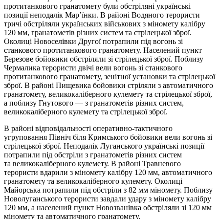
протитанкового гранатомету були обстріляні українські
позиції неподалік Мар’їнки. В районі Водяного терористи
тричі обстріляли українських військових з міномету калібру
120 мм, гранатометів різних систем та стрілецької зброї.
Околиці Новоселівки Другої потрапили під вогонь зі
станкового протитанкового гранатомету. Населений пункт
Березове бойовики обстріляли зі стрілецької зброї. Поблизу
Чермалика терористи двічі вели вогонь зі станкового
протитанкового гранатомету, зенітної установки та стрілецької
зброї. В районі Пищевика бойовики стріляли з автоматичного
гранатомету, великокаліберного кулемету та стрілецької зброї,
а поблизу Гнутового — з гранатометів різних систем,
великокаліберного кулемету та стрілецької зброї.
В районі відповідальності оперативно-тактичного
угруповання Північ біля Кримського бойовики вели вогонь зі
стрілецької зброї. Неподалік Луганського українські позиції
потрапили під обстріли з гранатометів різних систем
та великокаліберного кулемету. В районі Травневого
терористи вдарили з міномету калібру 120 мм, автоматичного
гранатомету та великокаліберного кулемету. Околиці
Майорська потрапили під обстріли з 82 мм міномету. Поблизу
Новолуганського терористи завдали удару з міномету калібру
120 мм, а населений пункт Новозванівка обстріляли зі 120 мм
міномету та автоматичного гранатомету.