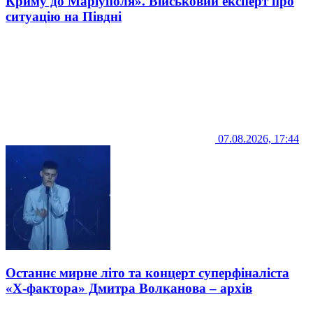
Криму до Маріуполя». Військовий експерт про
ситуацію на Півдні
07.08.2026, 17:44
Останнє мирне літо та концерт суперфіналіста
«Х-фактора» Дмитра Волканова – архів