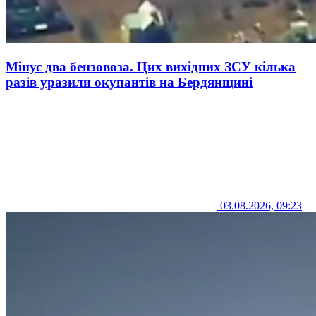
Мінус два бензовоза. Цих вихідних ЗСУ кілька
разів уразили окупантів на Бердянщині
03.08.2026, 09:23