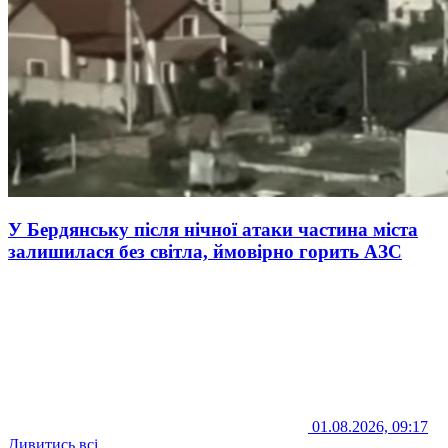
У Бердянську після нічної атаки частина міста
залишилася без світла, ймовірно горить АЗС
01.08.2026, 09:17
Дивитись всі