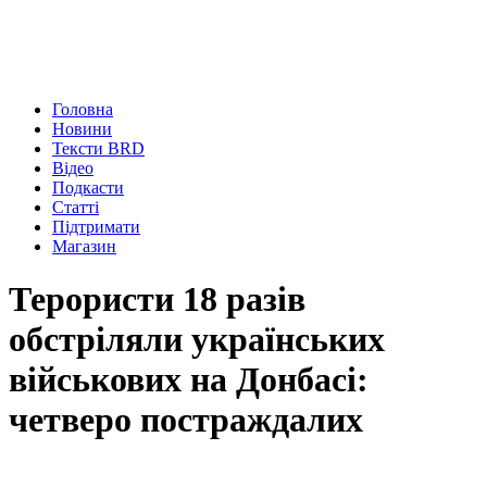
Головна
Новини
Тексти BRD
Відео
Подкасти
Статті
Підтримати
Магазин
Терористи 18 разів
обстріляли українських
військових на Донбасі:
четверо постраждалих