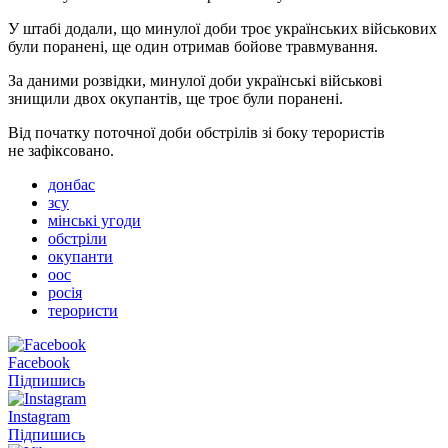
У штабі додали, що минулої доби троє українських військових
були поранені, ще один отримав бойове травмування.
За даними розвідки, минулої доби українські військові
знищили двох окупантів, ще троє були поранені.
Від початку поточної доби обстрілів зі боку терористів
не зафіксовано.
донбас
зсу
мінські угоди
обстріли
окупанти
оос
росія
терористи
Facebook
Підпишись
Instagram
Підпишись