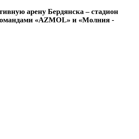
тивную арену Бердянска – стадион
: командами «AZMOL» и «Молния -