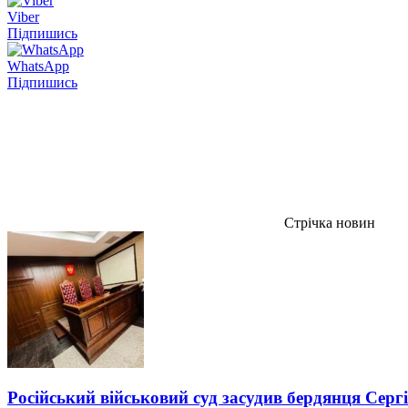
Viber
Підпишись
WhatsApp
Підпишись
Стрічка новин
Російський військовий суд засудив бердянця Серг