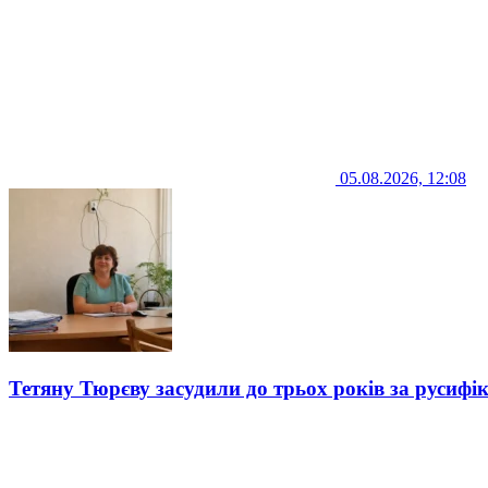
05.08.2026, 12:08
Тетяну Тюрєву засудили до трьох років за русифі