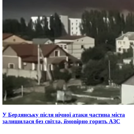
У Бердянську після нічної атаки частина міста
залишилася без світла, ймовірно горить АЗС