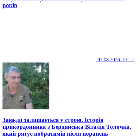
років
07.08.2026, 13:12
Завжди залишається у строю. Історія
прикордонника з Бердянська Віталія Толочка,
який рятує побратимів після поранень