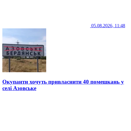
05.08.2026, 11:48
Окупанти хочуть привласнити 40 помешкань у
селі Азовське