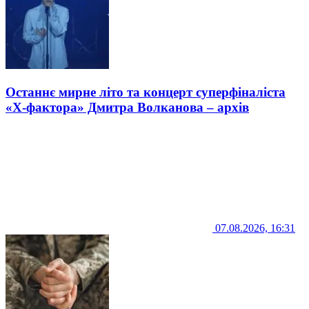
Останнє мирне літо та концерт суперфіналіста
«Х-фактора» Дмитра Волканова – архів
07.08.2026, 16:31