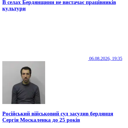
В селах Бердянщини не вистачає працівників
культури
06.08.2026, 19:35
Російський військовий суд засудив бердянця
Сергія Москаленка до 25 років