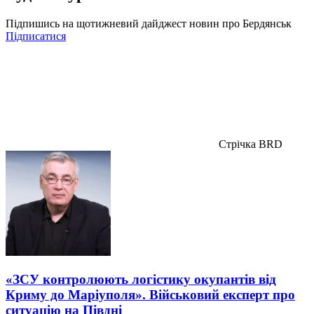
Підпишись на щотижневий дайджест новин про Бердянськ
Підписатися
Стрічка BRD
«ЗСУ контролюють логістику окупантів від
Криму до Маріуполя». Військовий експерт про
ситуацію на Півдні