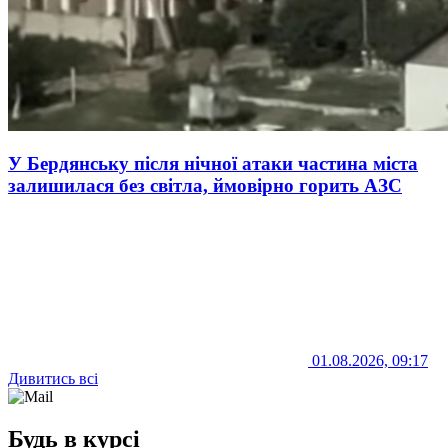
У Бердянську після нічної атаки частина міста
залишилася без світла, ймовірно горить АЗС
01.08.2026, 09:17
Дивитись всі
Будь в курсі