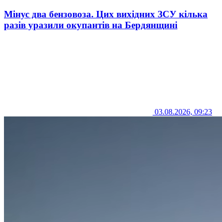
Мінус два бензовоза. Цих вихідних ЗСУ кілька
разів уразили окупантів на Бердянщині
03.08.2026, 09:23