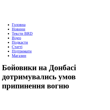
Головна
Новини
Тексти BRD
Відео
Подкасти
Статті
Підтримати
Магазин
Бойовики на Донбасі
дотримувались умов
припинення вогню