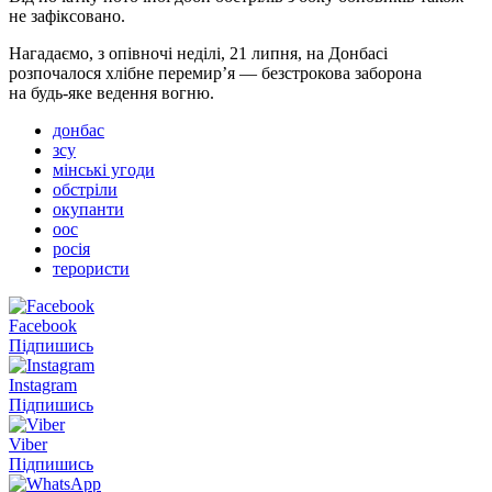
не зафіксовано.
Нагадаємо, з опівночі неділі, 21 липня, на Донбасі
розпочалося хлібне перемир’я — безстрокова заборона
на будь-яке ведення вогню.
донбас
зсу
мінські угоди
обстріли
окупанти
оос
росія
терористи
Facebook
Підпишись
Instagram
Підпишись
Viber
Підпишись