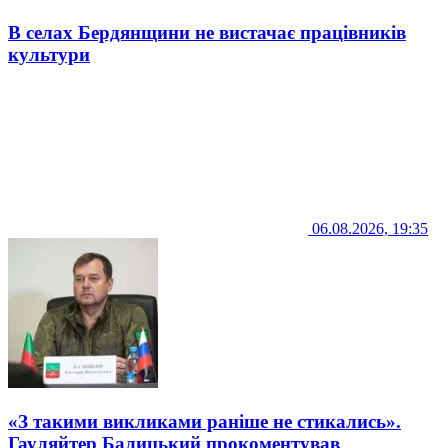
В селах Бердянщини не вистачає працівників
культури
06.08.2026, 19:35
«З такими викликами раніше не стикались».
Гауляйтер Балицький прокоментував