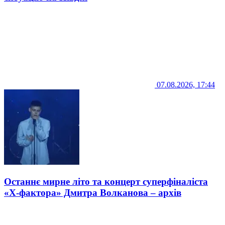
07.08.2026, 17:44
Останнє мирне літо та концерт суперфіналіста
«Х-фактора» Дмитра Волканова – архів