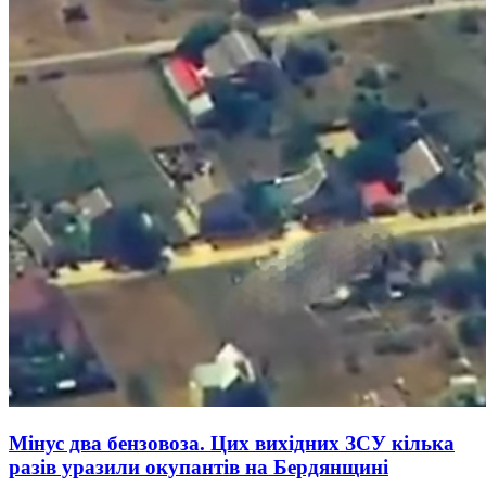
Мінус два бензовоза. Цих вихідних ЗСУ кілька
разів уразили окупантів на Бердянщині