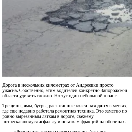
Дорога в нескольких километрах от Андреевки просто
ужасна. Собственно, этим водителей конкретно Запорожской
области удивить сложно. Но тут один небольшой нюанс.
Трещины, ямы, бугры, раскатанные колеи находятся в местах,
где еще недавно работала ремонтная техника. Это заметно по
ровно вырезанным латкам в дороге, свежему
потрескавшемуся асфальту и остаткам фракций на обочинах.
«Ремонт тут делали совсем недавно. Асфальт