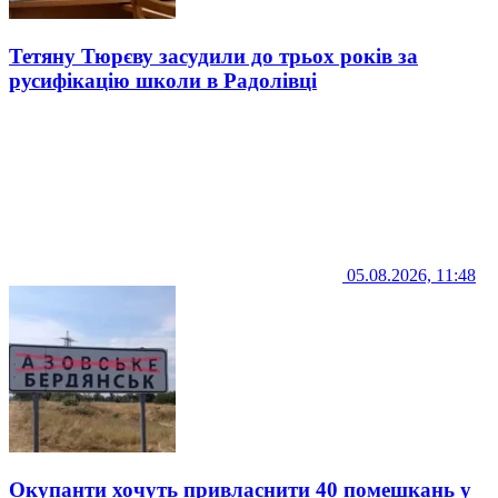
Тетяну Тюрєву засудили до трьох років за
русифікацію школи в Радолівці
05.08.2026, 11:48
Окупанти хочуть привласнити 40 помешкань у