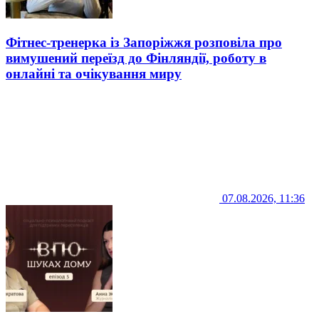
Фітнес-тренерка із Запоріжжя розповіла про
вимушений переїзд до Фінляндії, роботу в
онлайні та очікування миру
07.08.2026, 11:36