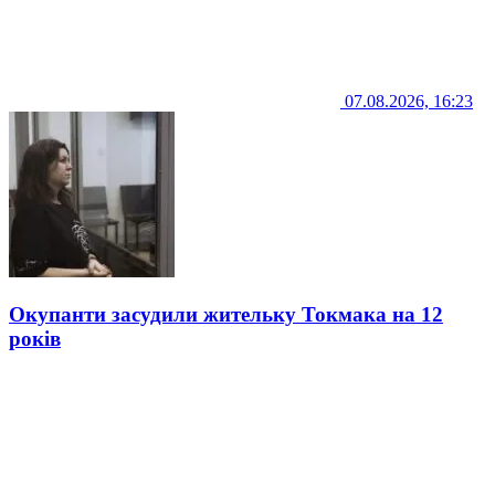
07.08.2026, 16:23
Окупанти засудили жительку Токмака на 12
років