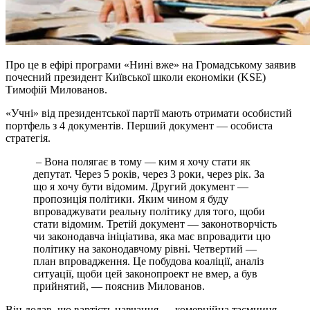
Про це в ефірі програми «Нині вже» на Громадському заявив
почесний президент Київської школи економіки (KSE)
Тимофій Милованов.
«Учні» від президентської партії мають отримати особистий
портфель з 4 документів. Перший документ — особиста
стратегія.
– Вона полягає в тому — ким я хочу стати як
депутат. Через 5 років, через 3 роки, через рік. За
що я хочу бути відомим. Другий документ —
пропозиція політики. Яким чином я буду
впроваджувати реальну політику для того, щоби
стати відомим. Третій документ — законотворчість
чи законодавча ініціатива, яка має впровадити цю
політику на законодавчому рівні. Четвертий —
план впровадження. Це побудова коаліції, аналіз
ситуації, щоби цей законопроект не вмер, а був
прийнятий, — пояснив Милованов.
Він додав, що вартість навчання — комерційна таємниця.