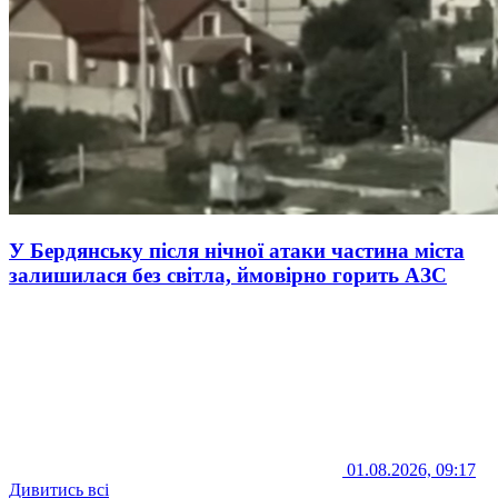
У Бердянську після нічної атаки частина міста
залишилася без світла, ймовірно горить АЗС
01.08.2026, 09:17
Дивитись всі