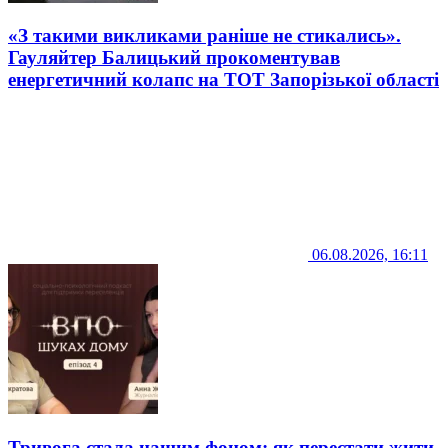
«З такими викликами раніше не стикались».
Гауляйтер Балицький прокоментував
енергетичний колапс на ТОТ Запорізької області
06.08.2026, 16:11
Тривога стала нашим фоном: як перестати жити