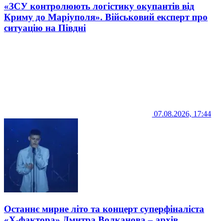
«ЗСУ контролюють логістику окупантів від
Криму до Маріуполя». Військовий експерт про
ситуацію на Півдні
07.08.2026, 17:44
Останнє мирне літо та концерт суперфіналіста
«Х-фактора» Дмитра Волканова – архів