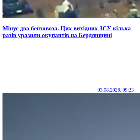
Мінус два бензовоза. Цих вихідних ЗСУ кілька
разів уразили окупантів на Бердянщині
03.08.2026, 09:23