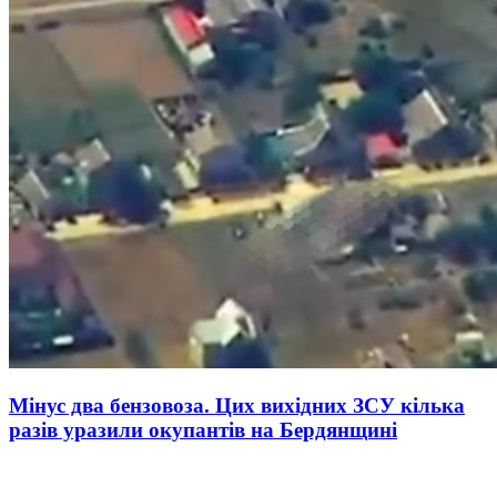
Мінус два бензовоза. Цих вихідних ЗСУ кілька
разів уразили окупантів на Бердянщині