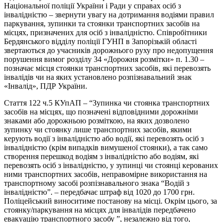
Національної поліції України і Ради у справах осіб з
інвалідністю – звернути увагу на дотримання водіями правил
паркування, зупинки та стоянки транспортних засобів на
місцях, призначених для осіб з інвалідністю. Співробітники
Бердянського відділу
поліції ГУНП в Запорізькій області
звертаються до учасників дорожнього руху про недопущення
порушення вимог розділу 34 «Дорожня розмітки» п. 1.30 –
позначає місця стоянки транспортних засобів, які перевозять
інвалідів чи на яких установлено розпізнавальний знак
«Інвалід», ПДР України.
Стаття 122 ч.5 КУпАП – “Зупинка чи стоянка транспортних
засобів на місцях, що позначені відповідними дорожніми
знаками або дорожньою розміткою, на яких дозволено
зупинку чи стоянку лише транспортних засобів, якими
керують водії з інвалідністю або водії, які перевозять осіб з
інвалідністю (крім випадків вимушеної стоянки), а так само
створення перешкод водіям з інвалідністю або водіям, які
перевозять осіб з інвалідністю, у зупинці чи стоянці керованих
ними транспортних засобів, неправомірне використання на
транспортному засобі розпізнавального знака “Водій з
інвалідністю”. – передбачає штраф від 1020 до 1700 грн.
Поліцейський виноситиме постанову на місці. Окрім цього, за
стоянку/паркування на місцях для інвалідів передбачено
евакуацію транспортного засобу ”, незалежно від того,