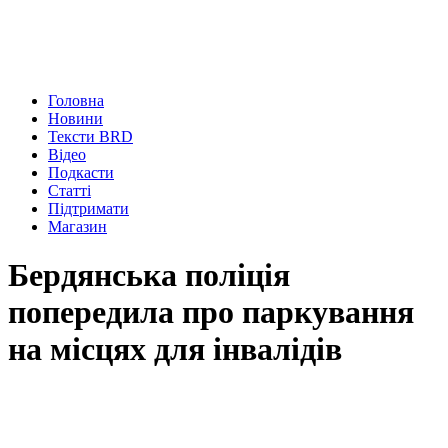
Головна
Новини
Тексти BRD
Відео
Подкасти
Статті
Підтримати
Магазин
Бердянська поліція
попередила про паркування
на місцях для інвалідів