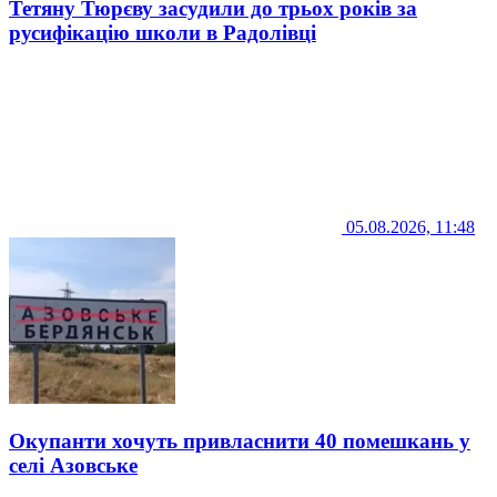
Тетяну Тюрєву засудили до трьох років за
русифікацію школи в Радолівці
05.08.2026, 11:48
Окупанти хочуть привласнити 40 помешкань у
селі Азовське