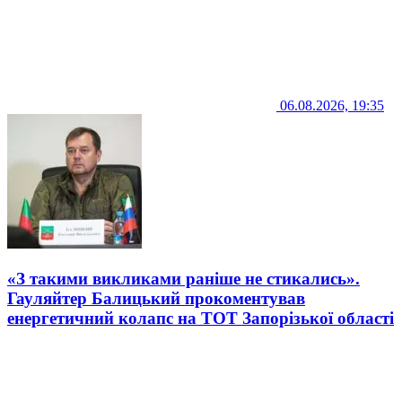
06.08.2026, 19:35
«З такими викликами раніше не стикались».
Гауляйтер Балицький прокоментував
енергетичний колапс на ТОТ Запорізької області