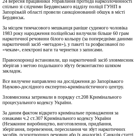
24 вересня працівники Управління протидії наркозлочинності
спільно зі слідчими Бердянського відділу поліції ГУНП в
Запорізькій області провели санкціонований обшук в місті
Бердянськ.
За місцем тимчасового мешканця раніше судимого чоловіка
1983 року народження поліцейські вилучили більше 60 грам
наркотичної речовини білого кольору (за попередніми даними
наркотичний засіб «метадон»), у пакеті та розфасованої по
«чекам», електроні ваги та чернетки з записами.
Правоохоронці встановили, що наркотичний засіб зловмисник
зберігав з метою подальшого збуту безконтактно шляхом
закладок.
Все вилучене направлено на дослідження до Запорізького
Науково-дослідного експертно-криміналістичного центру.
Зловмисника затримали в порядку ст.208 Кримінального
процесуального кодексу України.
За даним фактом відкрито кримінальне провадження за
ознаками ч.2 ст.307 Кримінального кодексу України
(Незаконне виробництво, виготовлення, придбання,
зберігання, перевезення, пересилання чи збут наркотичних
засобів, психотропних речовин або їх аналогів). Санкція статті