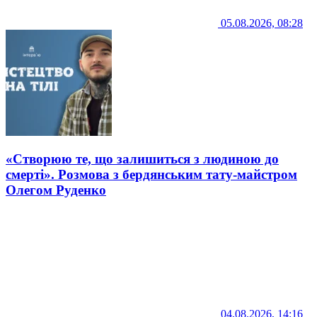
05.08.2026, 08:28
«Створюю те, що залишиться з людиною до
смерті». Розмова з бердянським тату-майстром
Олегом Руденко
04.08.2026, 14:16