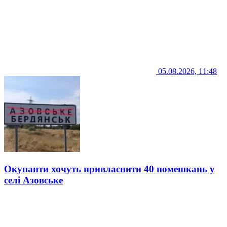
05.08.2026, 11:48
Окупанти хочуть привласнити 40 помешкань у
селі Азовське