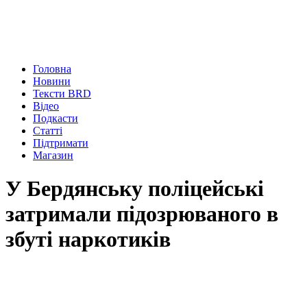
Головна
Новини
Тексти BRD
Відео
Подкасти
Статті
Підтримати
Магазин
У Бердянську поліцейські
затримали підозрюваного в
збуті наркотиків