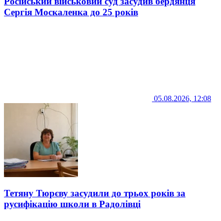
Російський військовий суд засудив бердянця
Сергія Москаленка до 25 років
05.08.2026, 12:08
Тетяну Тюрєву засудили до трьох років за
русифікацію школи в Радолівці