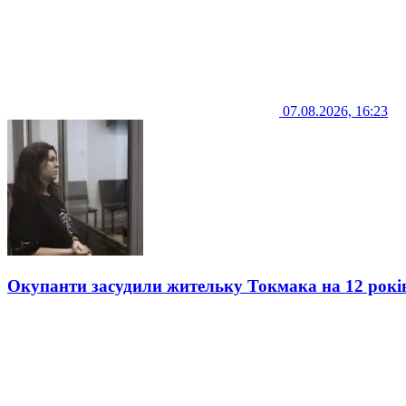
07.08.2026, 16:23
Окупанти засудили жительку Токмака на 12 рокі