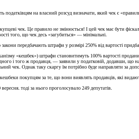
ь податківцям на власний розсуд визначати, який чек є «правил
пцеві чек. Це правило не змінюється! І цей чек має бути фіска
ості того, що чек десь «загубиться» — мінімальні.
закони передбачають штрафи у розмірі 250% від вартості придба
еханізму «кешбек») штрафи становитимуть 100% вартості продан
ого і того ж продавця, — заявили у податковій, додавши, що на
ьний чек. Однак таку скаргу їм потрібно буде направляти за доп
 кешбеки покупцям за те, що вони виявлять продавців, які видаю
вересня. тоді за нього проголосувало 249 депутатів.