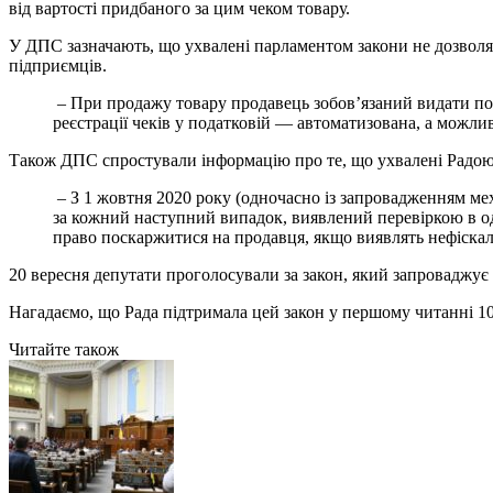
від вартості придбаного за цим чеком товару.
У ДПС зазначають, що ухвалені парламентом закони не дозволят
підприємців.
– При продажу товару продавець зобов’язаний видати поку
реєстрації чеків у податковій — автоматизована, а можлив
Також ДПС спростували інформацію про те, що ухвалені Радою 
– З 1 жовтня 2020 року (одночасно із запровадженням м
за кожний наступний випадок, виявлений перевіркою в одн
право поскаржитися на продавця, якщо виявлять нефіскал
20 вересня депутати проголосували за закон, який запроваджує
Нагадаємо, що Рада підтримала цей закон у першому читанні 10 
Читайте також