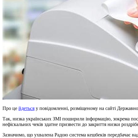
Про це
йдеться
у повідомленні, розміщеному на сайті Державно
Так, низка українських ЗМІ поширили інформацію, зокрема поси
нефіскальних чеків здатне призвести до закриття низки роздріб
Зазначимо, що ухвалена Радою система кешбеків передбачає над