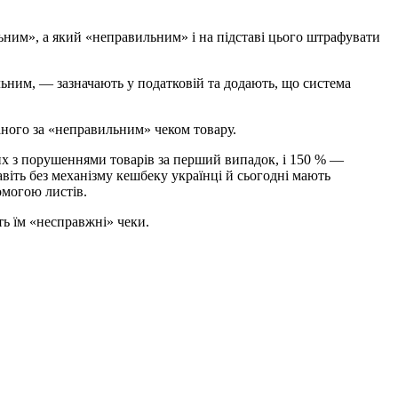
ьним», а який «неправильним» і на підставі цього штрафувати
льним, — зазначають у податковій та додають, що система
ного за «неправильним» чеком товару.
их з порушеннями товарів за перший випадок, і 150 % —
віть без механізму кешбеку українці й сьогодні мають
омогою листів.
ть їм «несправжні» чеки.