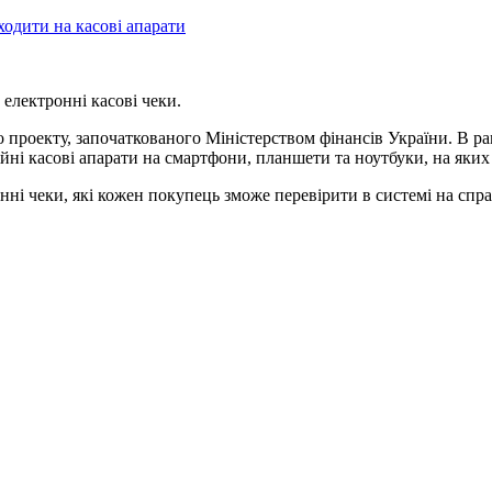
ходити на касові апарати
 електронні касові чеки.
 проекту, започаткованого Міністерством фінансів України. В р
ійні касові апарати на смартфони, планшети та ноутбуки, на яких
онні чеки, які кожен покупець зможе перевірити в системі на спр