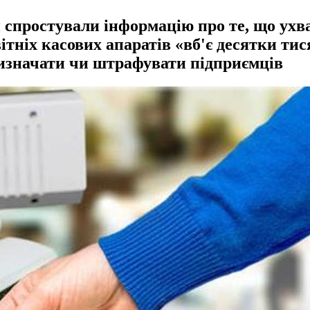
 спростували інформацію про те, що ухв
тніх касових апаратів «вб'є десятки тис
визначати чи штрафувати підприємців