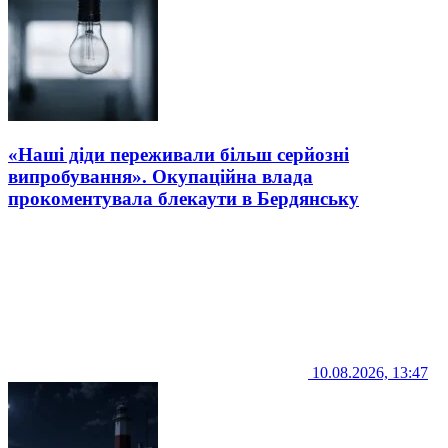
«Наші діди переживали більш серйозні
випробування». Окупаційна влада
прокоментувала блекаути в Бердянську
10.08.2026, 13:47