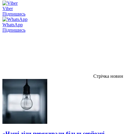
Viber
Підпишись
WhatsApp
Підпишись
Стрічка новин
«Наші діди переживали більш серйозні