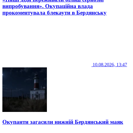
випробування». Окупаційна влада
прокоментувала блекаути в Бердянську
10.08.2026, 13:47
Окупанти загасили нижній Бердянський маяк