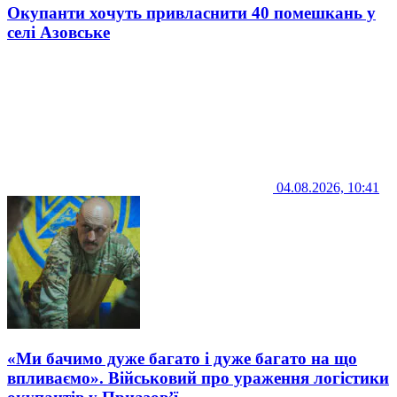
Окупанти хочуть привласнити 40 помешкань у
селі Азовське
04.08.2026, 10:41
«Ми бачимо дуже багато і дуже багато на що
впливаємо». Військовий про ураження логістики