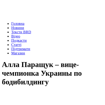
Головна
Новини
Тексти BRD
Відео
Подкасти
Статті
Підтримати
Магазин
Алла Паращук – вице-
чемпионка Украины по
бодибилдингу