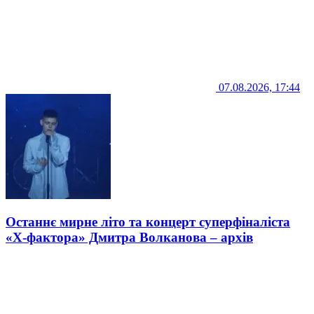
07.08.2026, 17:44
Останнє мирне літо та концерт суперфіналіста
«Х-фактора» Дмитра Волканова – архів