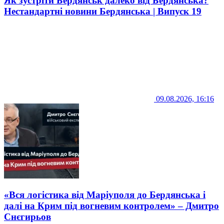
Як зустріти Бердянськ далеко від Бердянська?
Нестандартні новини Бердянська | Випуск 19
09.08.2026, 16:16
«Вся логістика від Маріуполя до Бердянська і
далі на Крим під вогневим контролем» – Дмитро
Снєгирьов