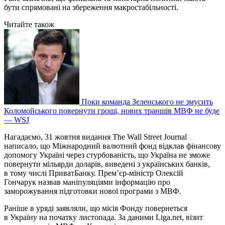
бути спрямовані на збереження макростабільності.
Читайте також
Поки команда Зеленського не змусить
Коломойського повернути гроші, нових траншів МВФ не буде
— WSJ
Нагадаємо, 31 жовтня видання The Wall Street Journal
написало, що Міжнародний валютний фонд відклав фінансову
допомогу Україні через стурбованість, що Україна не зможе
повернути мільярди доларів, виведені з українських банків,
в тому числі ПриватБанку. Прем’єр-міністр Олексій
Гончарук назвав маніпуляціями інформацію про
заморожування підготовки нової програми з МВФ.
Раніше в уряді заявляли, що місія Фонду повернеться
в Україну на початку листопада. За даними Liga.net, візит