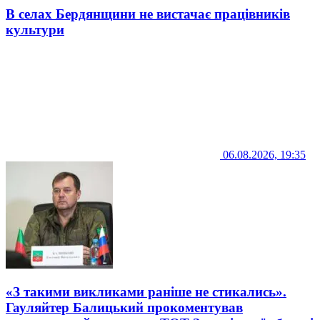
В селах Бердянщини не вистачає працівників
культури
06.08.2026, 19:35
«З такими викликами раніше не стикались».
Гауляйтер Балицький прокоментував