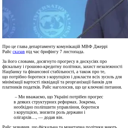
Про це глава департаменту комунікацій МВФ Джеррі
Райс
сказав
під час брифінгу 7 листопада.
За його словами, досягнуто прогресу в дискусіях про
фіскальну і грошово-кредитну політики, захист незалежності
Нацбанку та фінансової стабільності, а також про те,
що потрібно боротися з корупцією і докласти всіх зусиль для
мінімізації вартості ліквідації та реорганізації банків для
платників податків. Райс наголосив, що це ключові питання.
– Ми вважаємо, що Україні потрібен прогрес
в деяких структурних реформах. Зокрема,
необхідно поліпшити управління, боротися
з корупцією, знизити роль держави і
олігархів…, — додав він.
Райс зазначив, що фіскальна та монетарна політики мають