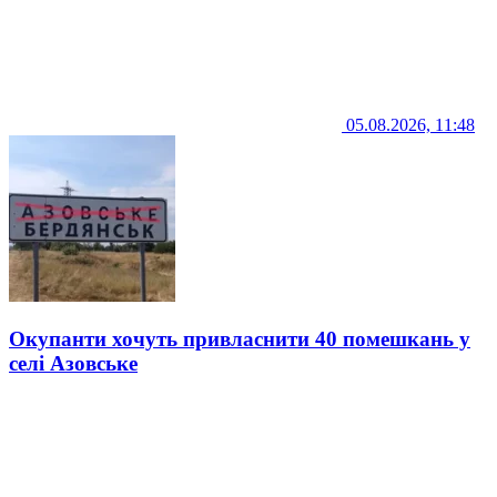
05.08.2026, 11:48
Окупанти хочуть привласнити 40 помешкань у
селі Азовське