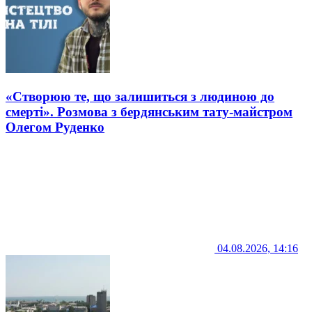
«Створюю те, що залишиться з людиною до
смерті». Розмова з бердянським тату-майстром
Олегом Руденко
04.08.2026, 14:16