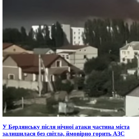
У Бердянську після нічної атаки частина міста
залишилася без світла, ймовірно горить АЗС