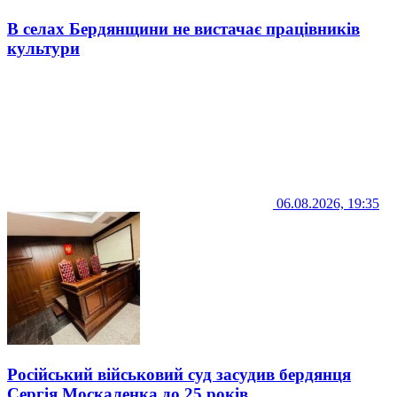
В селах Бердянщини не вистачає працівників
культури
06.08.2026, 19:35
Російський військовий суд засудив бердянця
Сергія Москаленка до 25 років