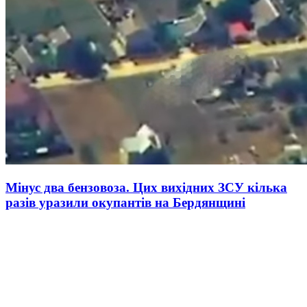
Мінус два бензовоза. Цих вихідних ЗСУ кілька
разів уразили окупантів на Бердянщині