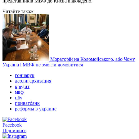
представників МВФ до Києва відкладено.
Читайте також
Мораторій на Коломойського, або Чому
Україна і МВФ не змогли домовитися
гончарук
деолигархизация
кредит
мвф
нбу
приватбанк
реформы в украине
Facebook
Підпишись