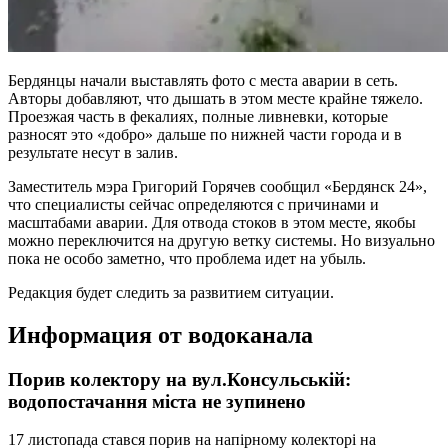
Бердянцы
начали выставлять фото с места аварии в сеть.
Авторы добавляют, что дышать в этом месте крайне тяжело.
Проезжая часть в фекалиях, полные
ливневки
, которые
разносят это «добро» дальше по нижней части города и в
результате несут в залив.
Заместитель мэра Григорий Горячев сообщил «Бердянск 24»,
что специалисты сейчас определяются с причинами и
масштабами аварии. Для отвода стоков в этом месте, якобы
можно переключится на другую ветку системы. Но визуально
пока не особо заметно, что
проблема идет на убыль
.
Редакция будет
следить за развитием ситуации.
Информация от водоканала
Порив колектору на вул.Консульській:
водопостачання міста не зупинено
17 листопада стався порив на напірному колекторі на