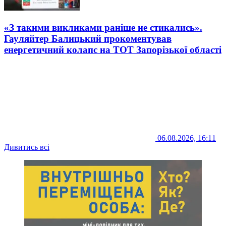
«З такими викликами раніше не стикались».
Гауляйтер Балицький прокоментував
енергетичний колапс на ТОТ Запорізької області
06.08.2026, 16:11
Дивитись всі