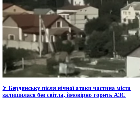
У Бердянську після нічної атаки частина міста
залишилася без світла, ймовірно горить АЗС