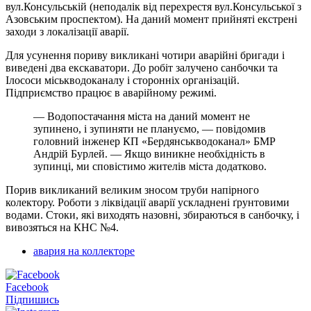
вул.Консульській (неподалік від перехрестя вул.Консульської з
Азовським проспектом). На даний момент прийняті екстрені
заходи з локалізації аварії.
Для усунення пориву викликані чотири аварійні бригади і
виведені два екскаватори. До робіт залучено санбочки та
Ілососи міськводоканалу і сторонніх організацій.
Підприємство працює в аварійному режимі.
— Водопостачання міста на даний момент не
зупинено, і зупиняти не плануємо, — повідомив
головний інженер КП «Бердянськводоканал» БМР
Андрій Бурлей. — Якщо виникне необхідність в
зупинці, ми сповістимо жителів міста додатково.
Порив викликаний великим зносом труби напірного
колектору. Роботи з ліквідації аварії ускладнені ґрунтовими
водами. Стоки, які виходять назовні, збираються в санбочку, і
вивозяться на КНС №4.
авария на коллекторе
Facebook
Підпишись