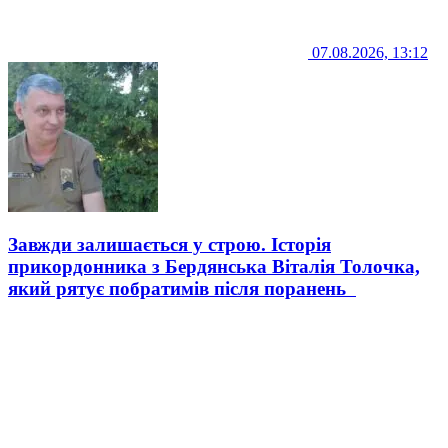
07.08.2026, 13:12
Завжди залишається у строю. Історія
прикордонника з Бердянська Віталія Толочка,
який рятує побратимів після поранень