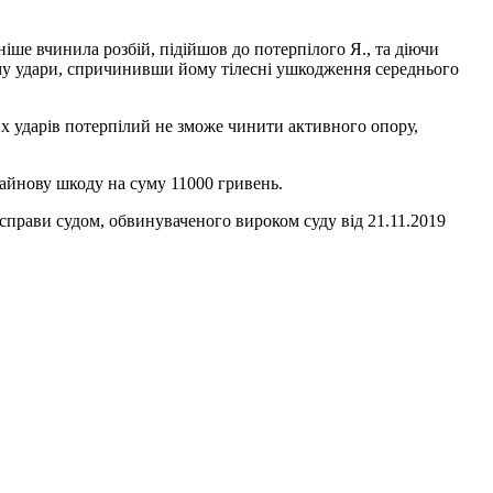
іше вчинила розбій, підійшов до потерпілого Я., та діючи
ому удари, спричинивши йому тілесні ушкодження середнього
х ударів потерпілий не зможе чинити активного опору,
майнову шкоду на суму 11000 гривень.
справи судом, обвинуваченого вироком суду від 21.11.2019