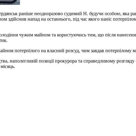
Бердянськ раніше неодноразово судимий Н. будучи особою, яка ран
ом здійснив напад на останнього, під час якого наніс потерпіл
володіння чужим майном та користуючись тим, що після нанесени
тик.
майном потерпілого на власний розсуд, чим завдав потерпілому 
ва, наполегливій позиції прокурора та справедливому розгляду 
 місяць.