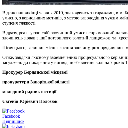
Відтак наприкінці червня 2019, знаходячись за гаражами, в м. 
умисно, з корисливих мотивів, з метою заволодіння чужим майн
ступеня тяжкості.
Відразу, реалізуючи свій злочинний умисел спрямований на за
злочинець зірвав з шиї потерпілого золотий ланцюжок та хрес
Після цього, залишив місце скоєння злочину, розпорядившись 
Отже, завдяки якісному забезпеченню процесуального керівницт
засуджено до покарання у вигляді позбавлення волі на 7 років 1
Прокурор Бердянської місцевої
прокуратури Запорізької області
молодший радник юстиції
Євгеній Юрієвич Полозюк
Facebook
Підпишись