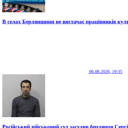
В селах Бердянщини не вистачає працівників кул
06.08.2026, 19:35
Російський військовий суд засудив бердянця Серг