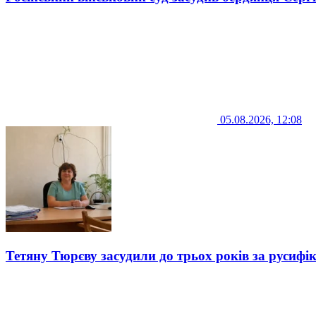
05.08.2026, 12:08
Тетяну Тюрєву засудили до трьох років за русифі