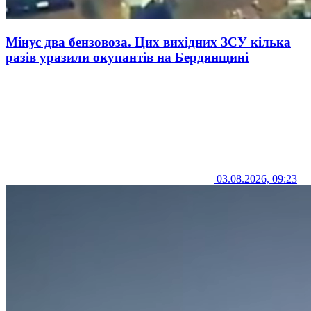
Мінус два бензовоза. Цих вихідних ЗСУ кілька
разів уразили окупантів на Бердянщині
03.08.2026, 09:23