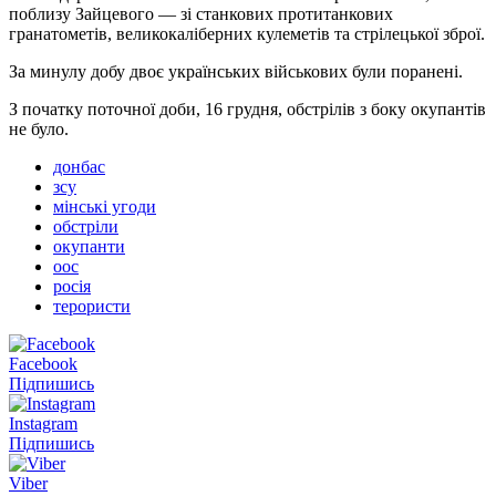
поблизу Зайцевого — зі станкових протитанкових
гранатометів, великокаліберних кулеметів та стрілецької зброї.
За минулу добу двоє українських військових були поранені.
З початку поточної доби, 16 грудня, обстрілів з боку окупантів
не було.
донбас
зсу
мінські угоди
обстріли
окупанти
оос
росія
терористи
Facebook
Підпишись
Instagram
Підпишись
Viber