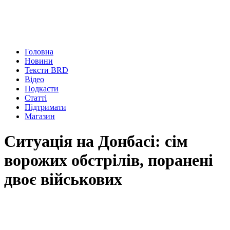
Головна
Новини
Тексти BRD
Відео
Подкасти
Статті
Підтримати
Магазин
Ситуація на Донбасі: сім
ворожих обстрілів, поранені
двоє військових