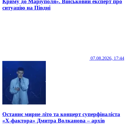
Криму до Маріуполя». Військовий експерт про
ситуацію на Півдні
07.08.2026, 17:44
Останнє мирне літо та концерт суперфіналіста
«Х-фактора» Дмитра Волканова – архів