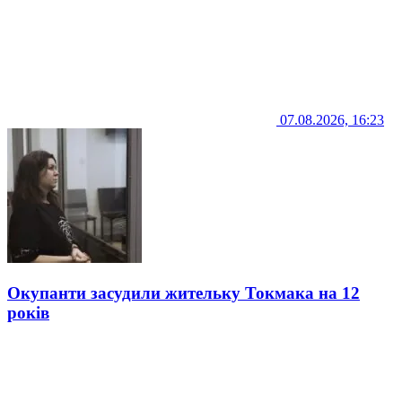
07.08.2026, 16:23
Окупанти засудили жительку Токмака на 12
років