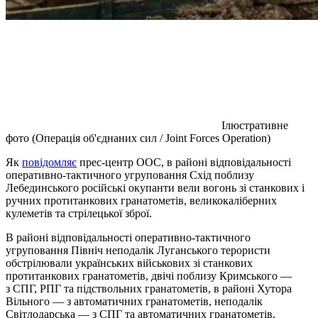
Ілюстративне
фото (Операція об'єднаних сил / Joint Forces Operation)
Як
повідомляє
прес-центр ООС, в районі відповідальності
оперативно-тактичного угруповання Схід поблизу
Лебединського російські окупанти вели вогонь зі станкових і
ручних протитанкових гранатометів, великокаліберних
кулеметів та стрілецької зброї.
В районі відповідальності оперативно-тактичного
угруповання Північ неподалік Луганського терористи
обстрілювали українських військових зі станкових
протитанкових гранатометів, двічі поблизу Кримського —
з СПГ, РПГ та підствольних гранатометів, в районі Хутора
Вільного — з автоматичних гранатометів, неподалік
Світлодарська — з СПГ та автоматичних гранатометів,