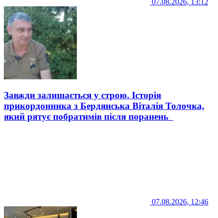
07.08.2026, 13:12
Завжди залишається у строю. Історія
прикордонника з Бердянська Віталія Толочка,
який рятує побратимів після поранень
07.08.2026, 12:46