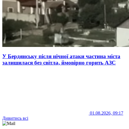
У Бердянську після нічної атаки частина міста
залишилася без світла, ймовірно горить АЗС
01.08.2026, 09:17
Дивитись всі