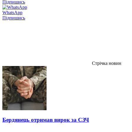
Підпишись
WhatsApp
Підпишись
Стрічка новин
Бердянець отримав вирок за СЗЧ