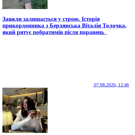
Завжди залишається у строю. Історія
прикордонника з Бердянська Віталія Толочка,
який рятує побратимів після поранень
07.08.2026, 12:46