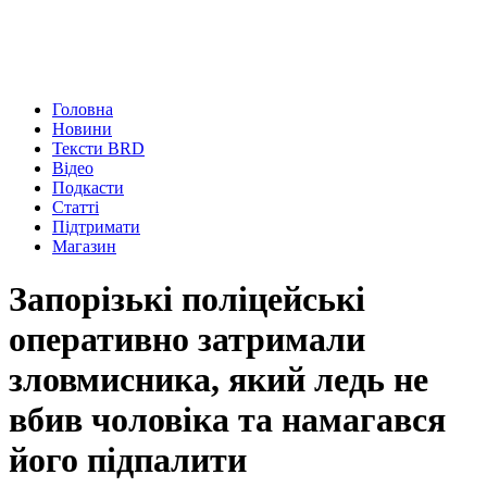
Головна
Новини
Тексти BRD
Відео
Подкасти
Статті
Підтримати
Магазин
Запорізькі поліцейські
оперативно затримали
зловмисника, який ледь не
вбив чоловіка та намагався
його підпалити