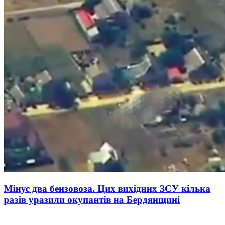
Мінус два бензовоза. Цих вихідних ЗСУ кілька
разів уразили окупантів на Бердянщині