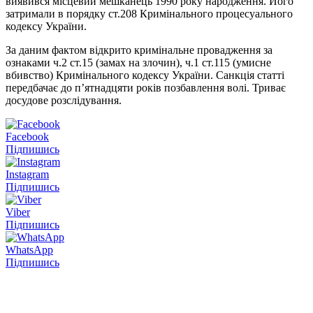
виявився місцевий мешканець 1990 року народження. Його
затримали в порядку ст.208 Кримінального процесуального
кодексу України.
За даним фактом відкрито кримінальне провадження за
ознаками ч.2 ст.15 (замах на злочин), ч.1 ст.115 (умисне
вбивство) Кримінального кодексу України. Санкція статті
передбачає до п’ятнадцяти років позбавлення волі. Триває
досудове розслідування.
Facebook
Підпишись
Instagram
Підпишись
Viber
Підпишись
WhatsApp
Підпишись