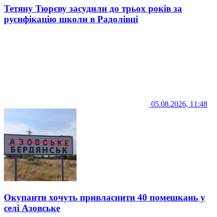
Тетяну Тюрєву засудили до трьох років за
русифікацію школи в Радолівці
05.08.2026, 11:48
Окупанти хочуть привласнити 40 помешкань у
селі Азовське