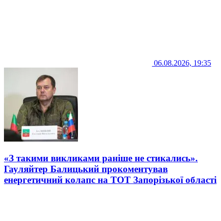
06.08.2026, 19:35
«З такими викликами раніше не стикались».
Гауляйтер Балицький прокоментував
енергетичний колапс на ТОТ Запорізької області