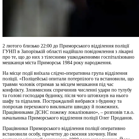
2 лютого близько 22:00 до Приморського відділення поліції
ГУНП в Запорізькій області надійшло повідомлення з лікарні
про те, що до них з тілесними ушкодженнями госпіталізовано
мешканця міста Приморськ 1984 року народження.
На місце події виїхала слідчо-оперативна група відділення
поліції. «Поліцейські опитали потерпілого та встановили, що
травми чоловік отримав за місцем мешкання під час
конфлікту. Зловмисник спричинив численні удари по тулубу
та голові господаря будинку, після чого штовхнув на нього
шафу та підпалив. Постраждалий вибрався з будинку та
попрохав перехожого викликати швидку й пожежних.
Працівниками ДСНС пожежу локалізовано», – розповів т.в.о.
начальника Приморського відділення поліції Олег Проданов.
Працівники Приморського відділення поліції оперативно
встановили особу, причетну до скоєння злочину. Ним