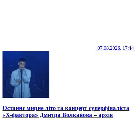
07.08.2026, 17:44
Останнє мирне літо та концерт суперфіналіста
«Х-фактора» Дмитра Волканова – архів