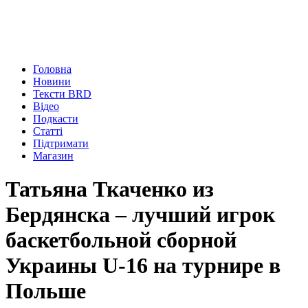
Головна
Новини
Тексти BRD
Відео
Подкасти
Статті
Підтримати
Магазин
Татьяна Ткаченко из
Бердянска – лучший игрок
баскетбольной сборной
Украины U-16 на турнире в
Польше