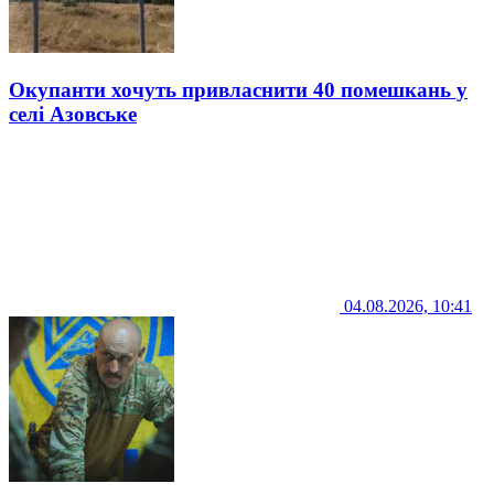
Окупанти хочуть привласнити 40 помешкань у
селі Азовське
04.08.2026, 10:41