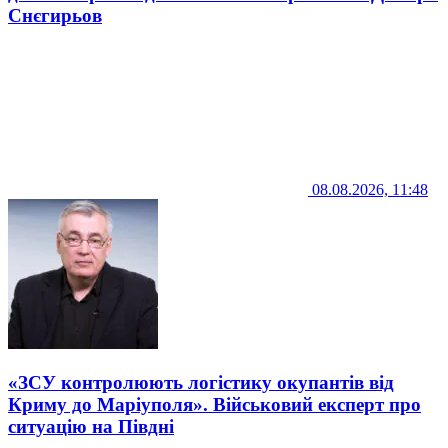
Снєгирьов
08.08.2026, 11:48
«ЗСУ контролюють логістику окупантів від
Криму до Маріуполя». Військовий експерт про
ситуацію на Півдні