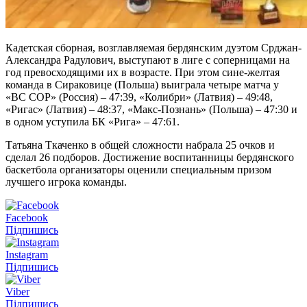
Кадетская сборная, возглавляемая бердянским дуэтом Срджан-
Александра Радулович, выступают в лиге с соперницами на
год превосходящими их в возрасте. При этом сине-желтая
команда в Сираковице (Польша) выиграла четыре матча у
«ВС СОР» (Россия) – 47:39, «Колибри» (Латвия) – 49:48,
«Ригас» (Латвия) – 48:37, «Макс-Познань» (Польша) – 47:30 и
в одном уступила БК «Рига» – 47:61.
Татьяна Ткаченко в общей сложности набрала 25 очков и
сделал 26 подборов. Достижение воспитанницы бердянского
баскетбола организаторы оценили специальным призом
лучшего игрока команды.
Facebook
Підпишись
Instagram
Підпишись
Viber
Підпишись