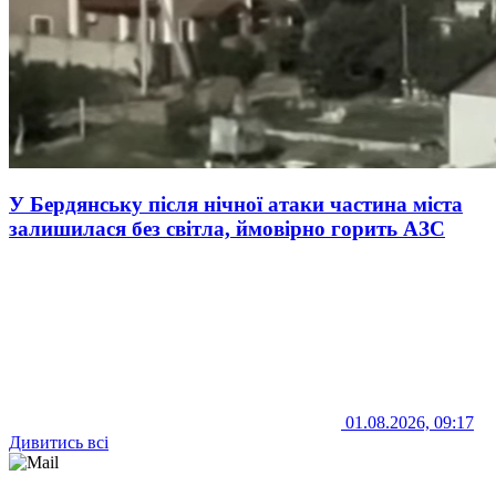
У Бердянську після нічної атаки частина міста
залишилася без світла, ймовірно горить АЗС
01.08.2026, 09:17
Дивитись всі