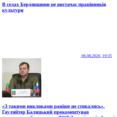
В селах Бердянщини не вистачає працівників
культури
06.08.2026, 19:35
«З такими викликами раніше не стикались».
Гауляйтер Балицький прокоментував