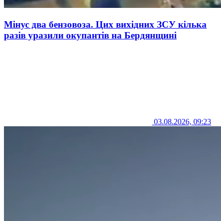
Мінус два бензовоза. Цих вихідних ЗСУ кілька
разів уразили окупантів на Бердянщині
03.08.2026, 09:23