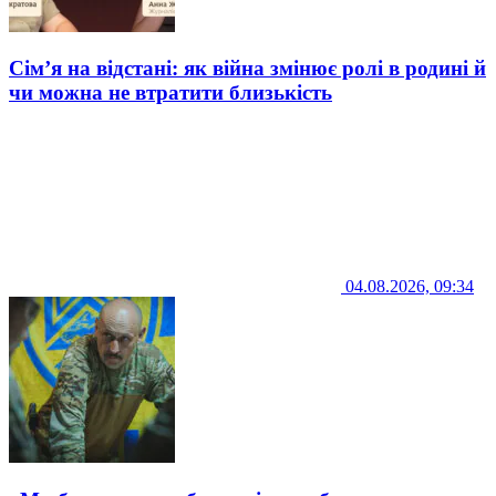
Сім’я на відстані: як війна змінює ролі в родині й
чи можна не втратити близькість
04.08.2026, 09:34