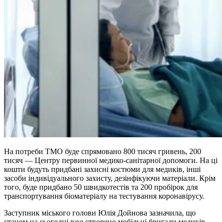
На потреби ТМО буде спрямовано 800 тисяч гривень, 200
тисяч — Центру первинної медико-санітарної допомоги. На ці
кошти будуть придбані захисні костюми для медиків, інші
засоби індивідуального захисту, дезінфікуючи матеріали. Крім
того, буде придбано 50 швидкотестів та 200 пробірок для
транспортування біоматеріалу на тестування коронавірусу.
Заступник міського голови Юлія Дойнова зазначила, що
станом на сьогодні вже створено мобільні бригади медиків,