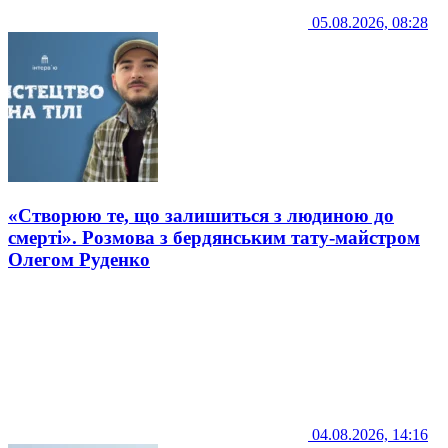
05.08.2026, 08:28
«Створюю те, що залишиться з людиною до
смерті». Розмова з бердянським тату-майстром
Олегом Руденко
04.08.2026, 14:16