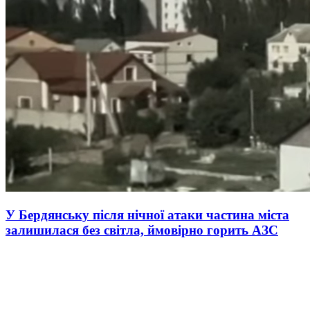
У Бердянську після нічної атаки частина міста
залишилася без світла, ймовірно горить АЗС