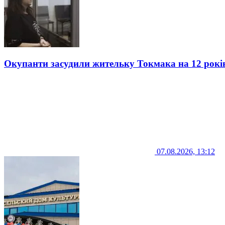
Окупанти засудили жительку Токмака на 12 рокі
07.08.2026, 13:12