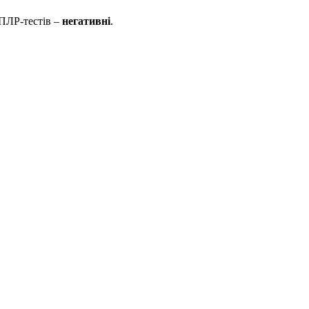
 ПЛР-тестів –
негативні
.