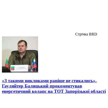
Стрічка BRD
«З такими викликами раніше не стикались».
Гауляйтер Балицький прокоментував
енергетичний колапс на ТОТ Запорізької області