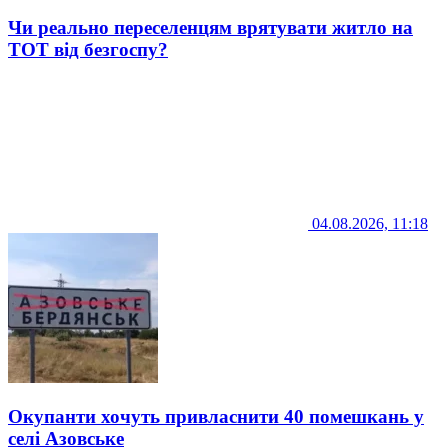
Чи реально переселенцям врятувати житло на
ТОТ від безгоспу?
04.08.2026, 11:18
Окупанти хочуть привласнити 40 помешкань у
селі Азовське