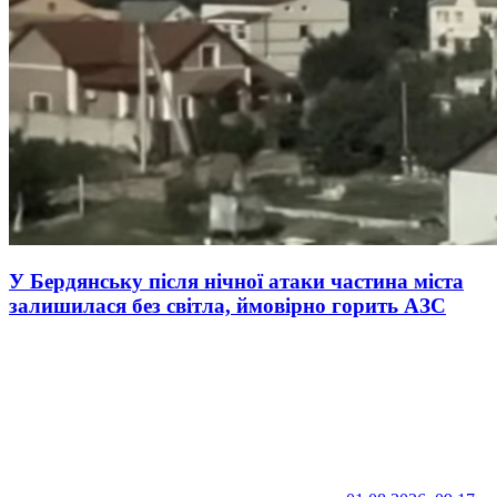
У Бердянську після нічної атаки частина міста
залишилася без світла, ймовірно горить АЗС