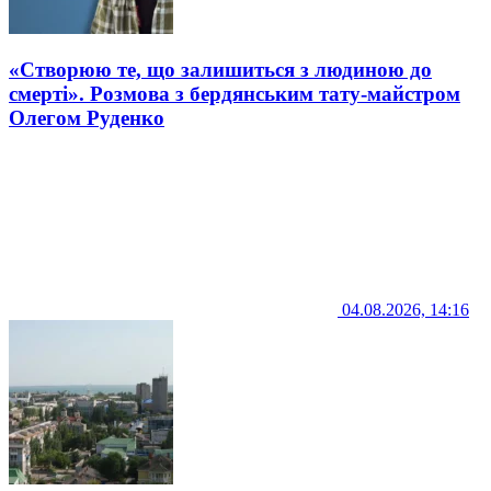
«Створюю те, що залишиться з людиною до
смерті». Розмова з бердянським тату-майстром
Олегом Руденко
04.08.2026, 14:16