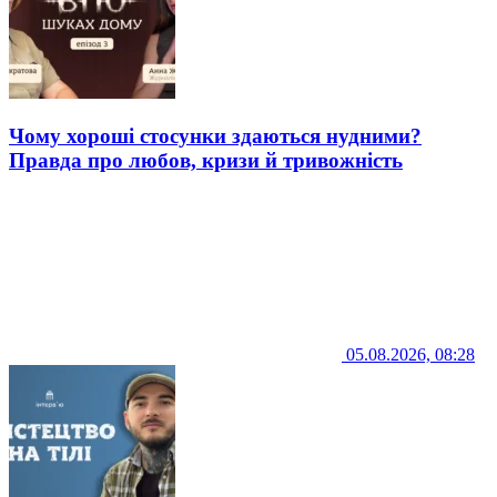
Чому хороші стосунки здаються нудними?
Правда про любов, кризи й тривожність
05.08.2026, 08:28