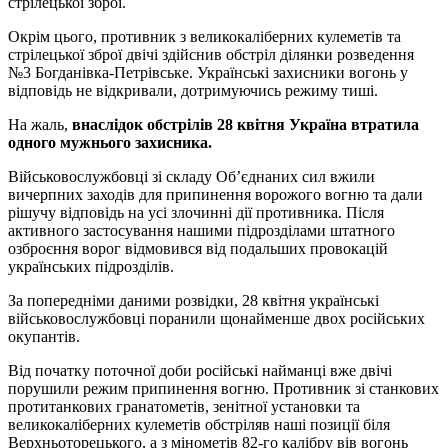
стрілецької зброї.
Окрім цього, противник з великокаліберних кулеметів та
стрілецької зброї двічі здійснив обстріл ділянки розведення
№3 Богданівка-Петрівське. Українські захисники вогонь у
відповідь не відкривали, дотримуючись режиму тиші.
На жаль,
внаслідок обстрілів 28 квітня Україна втратила
одного мужнього захисника.
Військовослужбовці зі складу Об’єднаних сил вжили
вичерпних заходів для припинення ворожого вогню та дали
рішучу відповідь на усі злочинні дії противника. Після
активного застосування нашими підрозділами штатного
озброєння ворог відмовився від подальших провокацій
українських підрозділів.
За попередніми даними розвідки, 28 квітня українські
військовослужбовці поранили щонайменше двох російських
окупантів.
Від початку поточної доби російські найманці вже двічі
порушили режим припинення вогню. Противник зі станкових
протитанкових гранатометів, зенітної установки та
великокаліберних кулеметів обстріляв наші позиції біля
Верхньоторецького, а з мінометів 82-го калібру вів вогонь