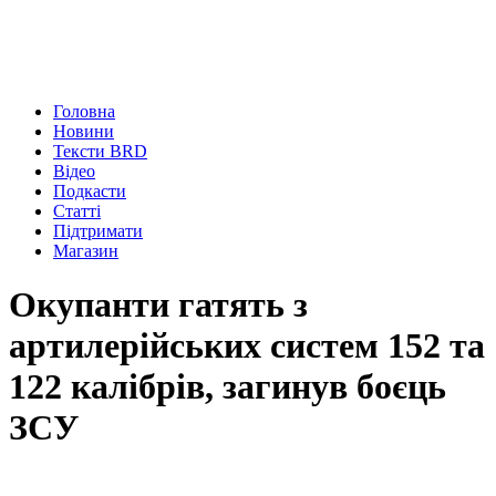
Головна
Новини
Тексти BRD
Відео
Подкасти
Статті
Підтримати
Магазин
Окупанти гатять з
артилерійських систем 152 та
122 калібрів, загинув боєць
ЗСУ