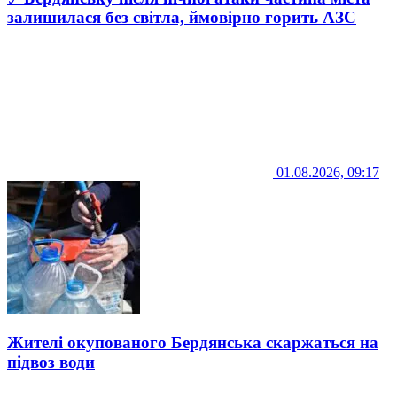
залишилася без світла, ймовірно горить АЗС
01.08.2026, 09:17
Жителі окупованого Бердянська скаржаться на
підвоз води