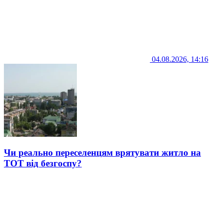
04.08.2026, 14:16
Чи реально переселенцям врятувати житло на
ТОТ від безгоспу?