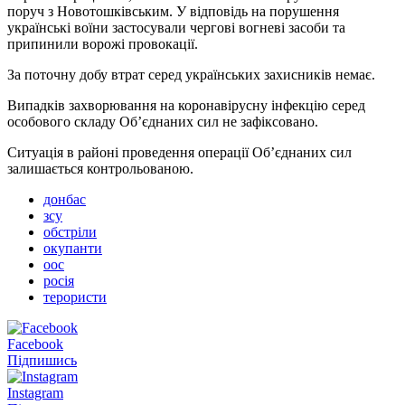
поруч з Новотошківським. У відповідь на порушення
українські воїни застосували чергові вогневі засоби та
припинили ворожі провокації.
За поточну добу втрат серед українських захисників немає.
Випадків захворювання на коронавірусну інфекцію серед
особового складу Об’єднаних сил не зафіксовано.
Ситуація в районі проведення операції Об’єднаних сил
залишається контрольованою.
донбас
зсу
обстріли
окупанти
оос
росія
терористи
Facebook
Підпишись
Instagram