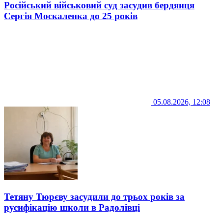
Російський військовий суд засудив бердянця
Сергія Москаленка до 25 років
05.08.2026, 12:08
Тетяну Тюрєву засудили до трьох років за
русифікацію школи в Радолівці