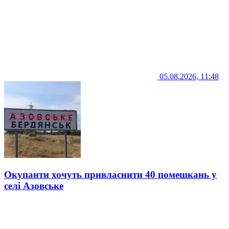
05.08.2026, 11:48
Окупанти хочуть привласнити 40 помешкань у
селі Азовське