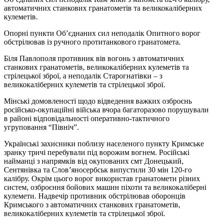
автоматичних станкових гранатометів та великокаліберних
кулеметів.
Опорні пункти Об’єднаних сил неподалік Опитного ворог
обстрілював із ручного протитанкового гранатомета.
Біля Павлополя противник вів вогонь з автоматичних
станкових гранатометів, великокаліберних кулеметів та
стрілецької зброї, а неподалік Старогнатівки – з
великокаліберних кулеметів та стрілецької зброї.
Мінські домовленості щодо відведення важких озброєнь
російсько-окупаційні війська вчора багаторазово порушували
в районі відповідальності оперативно-тактичного
угруповання “Північ”.
Українські захисники поблизу населеного пункту Кримське
зранку тричі перебували під ворожим вогнем. Російські
найманці з напрямків від окупованих смт Донецький,
Сентянівка та Слов’яносербськ випустили 30 мін 120-го
калібру. Окрім цього ворог використав гранатомети різних
систем, озброєння бойових машин піхоти та великокаліберні
кулемети. Надвечір противник обстрілював оборонців
Кримського з автоматичних станкових гранатометів,
великокаліберних кулеметів та стрілецької зброї.