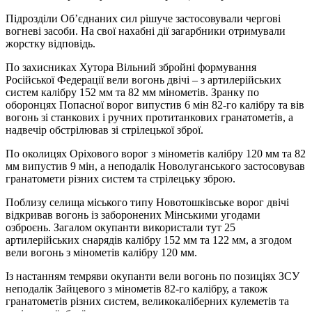
Підрозділи Об’єднаних сил рішуче застосовували чергові
вогневі засоби. На свої нахабні дії загарбники отримували
жорстку відповідь.
По захисниках Хутора Вільний збройні формування
Російської Федерації вели вогонь двічі – з артилерійських
систем калібру 152 мм та 82 мм мінометів. Зранку по
оборонцях Попасної ворог випустив 6 мін 82-го калібру та вів
вогонь зі станкових і ручних протитанкових гранатометів, а
надвечір обстрілював зі стрілецької зброї.
По околицях Оріхового ворог з мінометів калібру 120 мм та 82
мм випустив 9 мін, а неподалік Новолуганського застосовував
гранатомети різних систем та стрілецьку зброю.
Поблизу селища міського типу Новотошківське ворог двічі
відкривав вогонь із заборонених Мінськими угодами
озброєнь. Загалом окупанти використали тут 25
артилерійських снарядів калібру 152 мм та 122 мм, а згодом
вели вогонь з мінометів калібру 120 мм.
Із настанням темряви окупанти вели вогонь по позиціях ЗСУ
неподалік Зайцевого з мінометів 82-го калібру, а також
гранатометів різних систем, великокаліберних кулеметів та