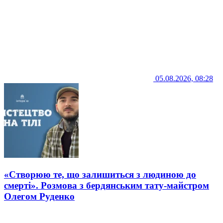
05.08.2026, 08:28
«Створюю те, що залишиться з людиною до
смерті». Розмова з бердянським тату-майстром
Олегом Руденко