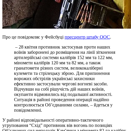
Про це повідомляє у Фейсбуці
пресцентр штабу ООС
.
– 28 квітня противник застосував проти наших
воїнів заборонені до розміщення на лінії зіткнення
артилерійські системи калібрів 152 мм та 122 мм,
міномети калібрів 120 мм та 82 мм, а також
гранатомети різних систем, великокаліберні
кулемети та стрілецьку зброю. Для припинення
ворожих обстрілів українські захисники
ефективно застосували чергові вогневі засоби.
Відчувши на собі рішучість дій наших воїнів,
окупанти відмовились від подальшої активності.
Ситуація в районі проведення операції надійно
контролюється Об’єднаними силами, – йдеться у
повідомленні.
У районі відповідальності оперативно-тактичного
угруповання “Схід” противник вів вогонь по позиціях
Об’єднаних сил неподалік Кам’янки з міномета 82-го калібру,