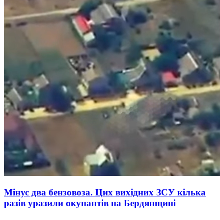
Мінус два бензовоза. Цих вихідних ЗСУ кілька
разів уразили окупантів на Бердянщині