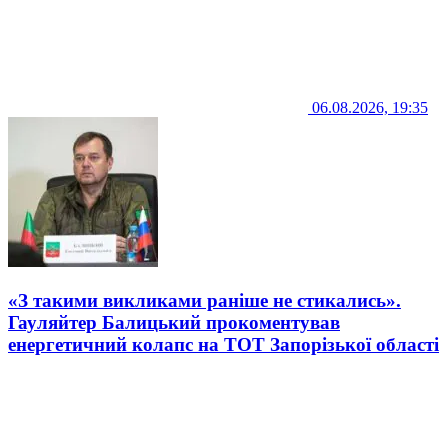
06.08.2026, 19:35
«З такими викликами раніше не стикались».
Гауляйтер Балицький прокоментував
енергетичний колапс на ТОТ Запорізької області