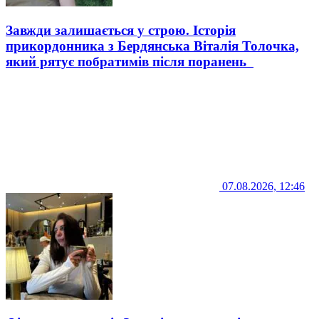
Завжди залишається у строю. Історія
прикордонника з Бердянська Віталія Толочка,
який рятує побратимів після поранень
07.08.2026, 12:46