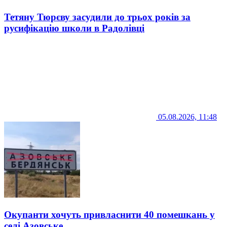
Тетяну Тюрєву засудили до трьох років за
русифікацію школи в Радолівці
05.08.2026, 11:48
Окупанти хочуть привласнити 40 помешкань у
селі Азовське