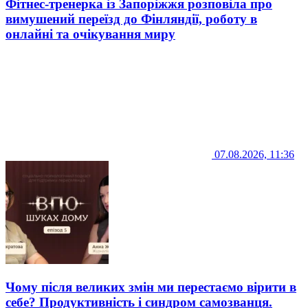
Фітнес-тренерка із Запоріжжя розповіла про
вимушений переїзд до Фінляндії, роботу в
онлайні та очікування миру
07.08.2026, 11:36
Чому після великих змін ми перестаємо вірити в
себе? Продуктивність і синдром самозванця.