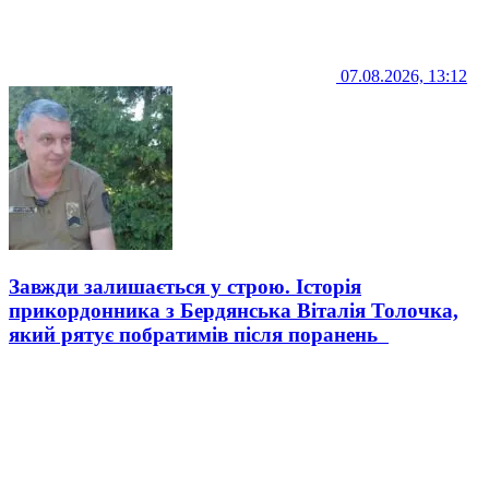
07.08.2026, 13:12
Завжди залишається у строю. Історія
прикордонника з Бердянська Віталія Толочка,
який рятує побратимів після поранень