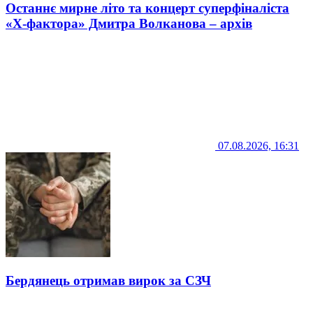
Останнє мирне літо та концерт суперфіналіста
«Х-фактора» Дмитра Волканова – архів
07.08.2026, 16:31
Бердянець отримав вирок за СЗЧ