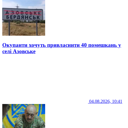
Окупанти хочуть привласнити 40 помешкань у
селі Азовське
04.08.2026, 10:41