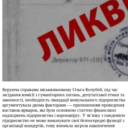
Керуюча справами міськвиконкому Ольга Кочубей, під час
засідання комісії з гуманітарних питань, депутатської етики та
законності, необхідність ліквідації комунального підприємства
аргументувала двома факторами — припиненням проведення
виставок-ярмарок, які були основною статтею фінансових
надходжень підприємства і коронавірус. У зв’язку з пандемією
підприємство не може виконувати свої безпосередні функції з
організації концертів, тому виникла загроза накопичення