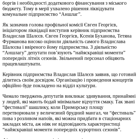
боргів і необіхдності додаткового фінансування з міського
бюджету. Тому в мерії ухвалено рішення ліквідувати
комунальне підприємство “Аншлаг”.
Як зазначив голова профільної комісії Євген Георгієв,
ініціатором ліквідації виступив керівник підприємства
Владислав Шалєєв. Євген Георгієв, Ксенія Буханова, Тетяна
Фурманова високо оцінили діяльність самого Владислава
Шалєєва і ввіреного йому підприємства. З діяльністю
“Аншлагу” депутати пов’язують “найяскравіші моменти”
попередніх літніх сезонів. Звільнений персонал обіцяють
працевлаштувати.
Керівник підприємства Владислав Шалєєв заявив, що готовий
ділитись своїм досвідом. Організацію і проведення концертів
офіційно буде покладено на відділ культури.
Чимало тверджень депутатів викликає здивування, принаймні
у людей, які мають бодай мінімальне відчуття смаку. Так звані
“фестивалі” шашлику, коли Приморську площу
перетворювали у величезний брудний мангал, чи “фестиваль”
пива з розливом напоїв, які можна придбати в стаціонарних
закладах міста, аж ніяк не відповідають характеристиці
“найяскравіші моменти попередніх курортних сезонів”.