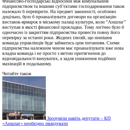
Фінансово-господарські відносини між комунальним
підприємством та іншими суб’єктами господарювання також
належало б перевірити. На предмет законності, особливо
доцільно, було б проаналізувати договори на організацію
виставок-ярмарок в міському палаці культури, коли “Аншлаг”
виступав в якості фінансової прокладки. Тому логічно було б
одночасно із закриттям підприємства провести повну його
перевірку за останні роки. Жодних ілюзій, що нинішня
команда управлінців буде займатись цим питанням. Схеми
підприємства належним чином має проаналізувати вже нова
владна команда і не просто з метою притягнення до
відповідальності винуватих, а задля уникнення подібних
махінацій в подальшому.
Читайте також
Зрозуміли навіть депутати – КП
«Аншлаг» необхідно ліквідувати