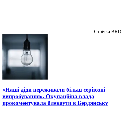
Стрічка BRD
«Наші діди переживали більш серйозні
випробування». Окупаційна влада
прокоментувала блекаути в Бердянську