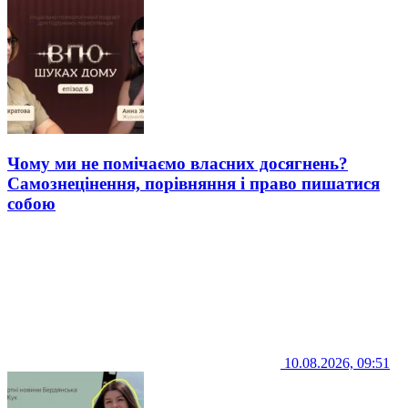
Чому ми не помічаємо власних досягнень?
Самознецінення, порівняння і право пишатися
собою
10.08.2026, 09:51