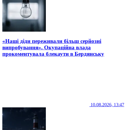
«Наші діди переживали більш серйозні
випробування». Окупаційна влада
прокоментувала блекаути в Бердянську
10.08.2026, 13:47