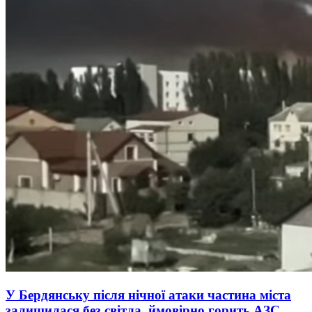
У Бердянську після нічної атаки частина міста
залишилася без світла, ймовірно горить АЗС