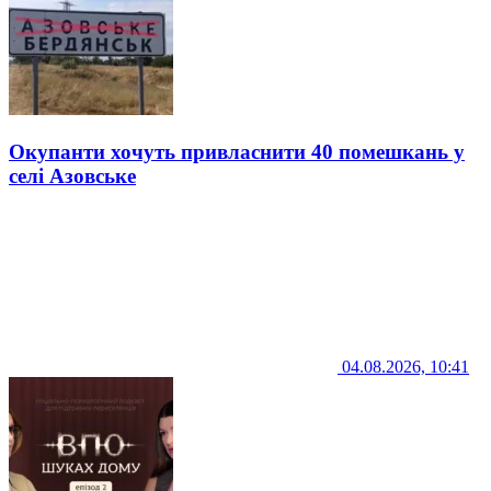
Окупанти хочуть привласнити 40 помешкань у
селі Азовське
04.08.2026, 10:41