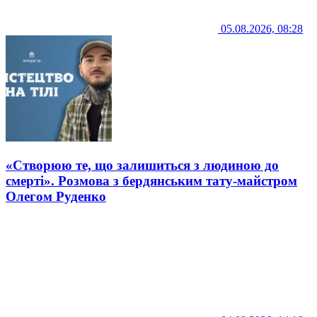
05.08.2026, 08:28
«Створюю те, що залишиться з людиною до
смерті». Розмова з бердянським тату-майстром
Олегом Руденко