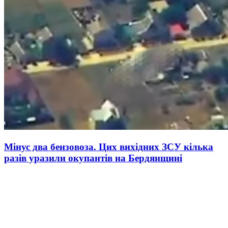
Мінус два бензовоза. Цих вихідних ЗСУ кілька
разів уразили окупантів на Бердянщині