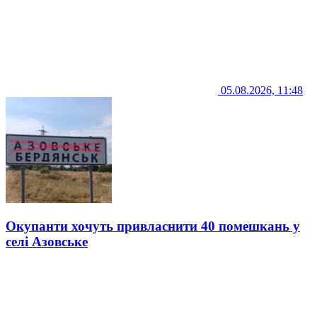
05.08.2026, 11:48
Окупанти хочуть привласнити 40 помешкань у
селі Азовське