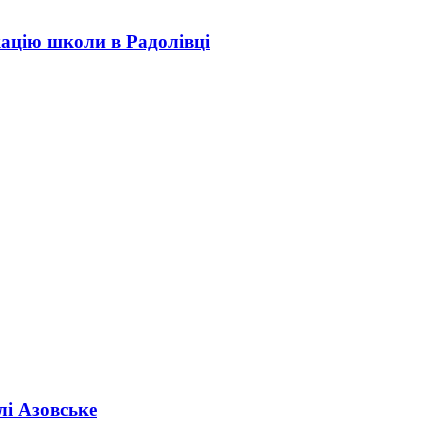
кацію школи в Радолівці
лі Азовське