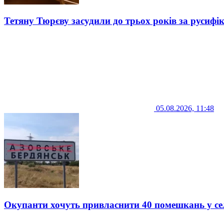
Тетяну Тюрєву засудили до трьох років за русифі
05.08.2026, 11:48
Окупанти хочуть привласнити 40 помешкань у се