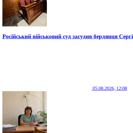
Російський військовий суд засудив бердянця Серг
05.08.2026, 12:08