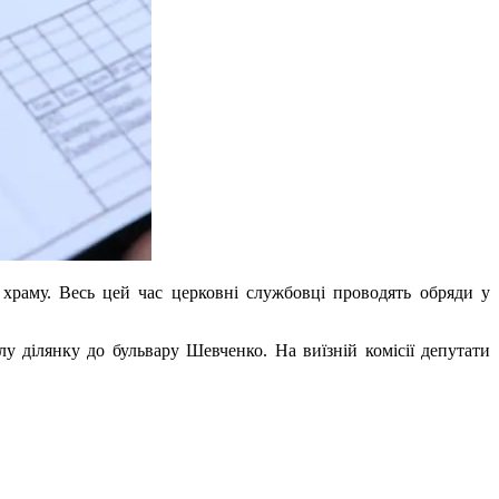
 храму. Весь цей час церковні службовці проводять обряди у
у ділянку до бульвару Шевченко. На виїзній комісії депутати