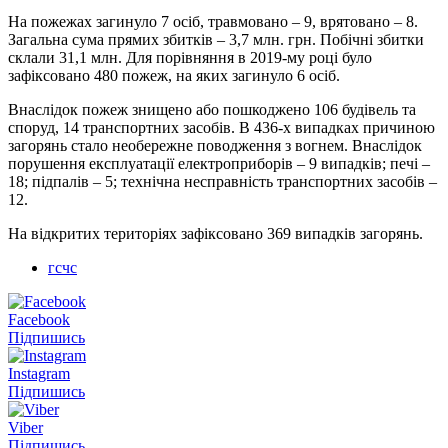
На пожежах загинуло 7 осіб, травмовано – 9, врятовано – 8.
Загальна сума прямих збитків – 3,7 млн. грн. Побічні збитки
склали 31,1 млн. Для порівняння в 2019-му році було
зафіксовано 480 пожеж, на яких загинуло 6 осіб.
Внаслідок пожеж знищено або пошкоджено 106 будівель та
споруд, 14 транспортних засобів. В 436-х випадках причиною
загорянь стало необережне поводження з вогнем. Внаслідок
порушення експлуатації електроприборів – 9 випадків; печі –
18; підпалів – 5; технічна несправність транспортних засобів –
12.
На відкритих територіях зафіксовано 369 випадків загорянь.
гсчс
Facebook
Підпишись
Instagram
Підпишись
Viber
Підпишись