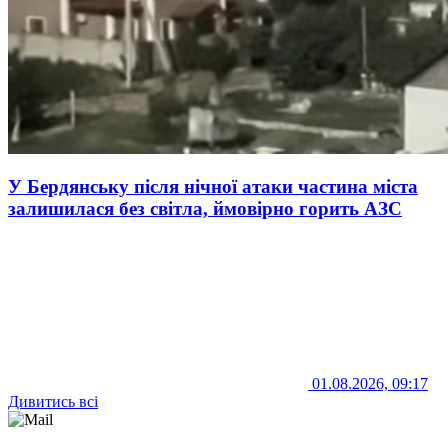
У Бердянську після нічної атаки частина міста
залишилася без світла, ймовірно горить АЗС
01.08.2026, 09:17
Дивитись всі