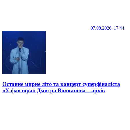
07.08.2026, 17:44
Останнє мирне літо та концерт суперфіналіста
«Х-фактора» Дмитра Волканова – архів