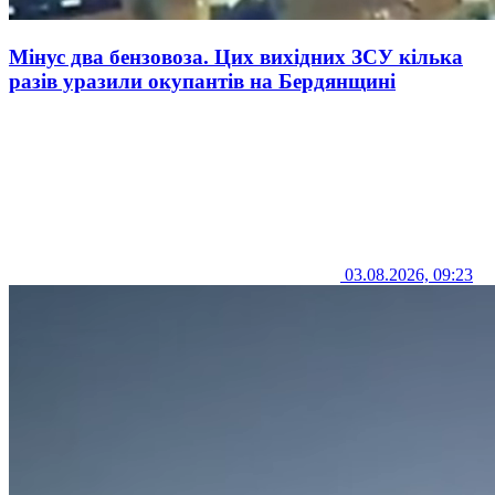
Мінус два бензовоза. Цих вихідних ЗСУ кілька
разів уразили окупантів на Бердянщині
03.08.2026, 09:23