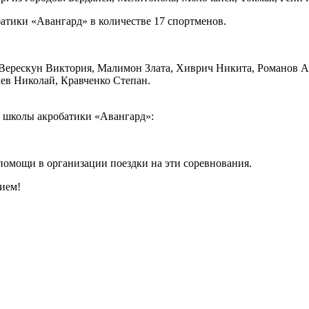
тики «Авангард» в количестве 17 спортменов.
 Верескун Виктория, Малимон Злата, Хиврич Никита, Романов А
чев Николай, Кравченко Степан.
 школы акробатики «Авангард»:
 помощи в организации поездки на эти соревнования.
ием!