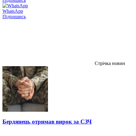
Підпишись
WhatsApp
Підпишись
Стрічка новин
Бердянець отримав вирок за СЗЧ