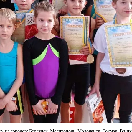
р. из городов: Бердянск, Мелитополь, Молочанск, Токмак, Генич