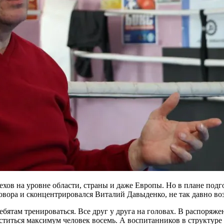
хов на уровне области, страны и даже Европы. Но в плане подг
овора и сконцентрировался Виталий Давыденко, не так давно во
ребятам тренироваться. Все друг у друга на головах. В распоряж
еститься максимум человек восемь. А воспитанников в структуре 