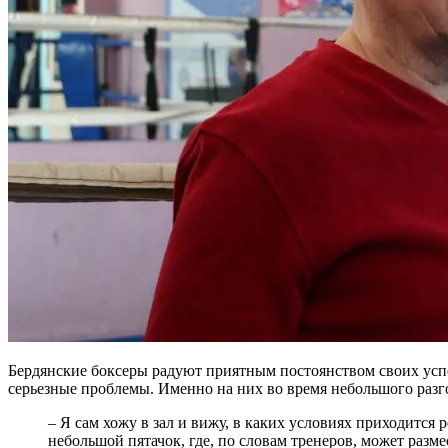
Бердянские боксеры радуют приятным постоянством своих успе
серьезные проблемы. Именно на них во время небольшого разг
– Я сам хожу в зал и вижу, в каких условиях приходится 
небольшой пятачок, где, по словам тренеров, может разм