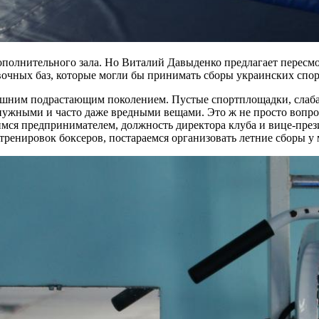
ополнительного зала. Но Виталий Давыденко предлагает пересмо
вочных баз, которые могли бы принимать сборы украинских спо
нешним подрастающим поколением. Пустые спортплощадки, слаба
енужными и часто даже вредными вещами. Это ж не просто вопрос
имся предпринимателем, должность директора клуба и вице-прези
тренировок боксеров, постараемся организовать летние сборы у 