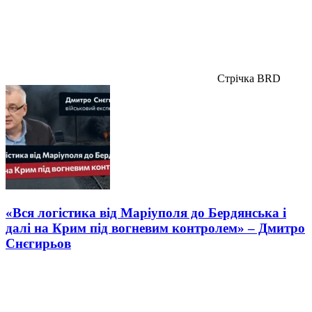
Стрічка BRD
«Вся логістика від Маріуполя до Бердянська і
далі на Крим під вогневим контролем» – Дмитро
Снєгирьов