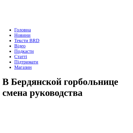
Головна
Новини
Тексти BRD
Відео
Подкасти
Статті
Підтримати
Магазин
В Бердянской горбольнице
смена руководства