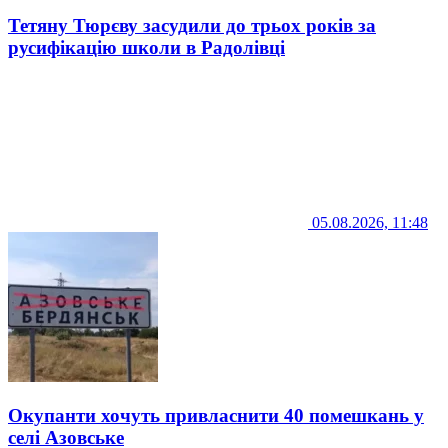
Тетяну Тюрєву засудили до трьох років за
русифікацію школи в Радолівці
05.08.2026, 11:48
Окупанти хочуть привласнити 40 помешкань у
селі Азовське