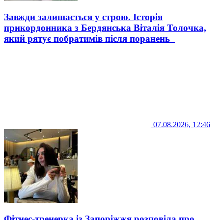
Завжди залишається у строю. Історія
прикордонника з Бердянська Віталія Толочка,
який рятує побратимів після поранень
07.08.2026, 12:46
Фітнес-тренерка із Запоріжжя розповіла про