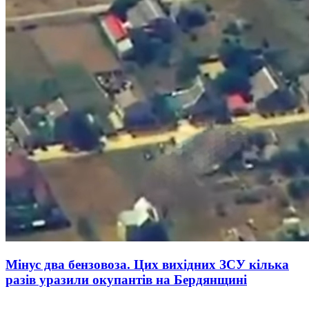
Мінус два бензовоза. Цих вихідних ЗСУ кілька
разів уразили окупантів на Бердянщині