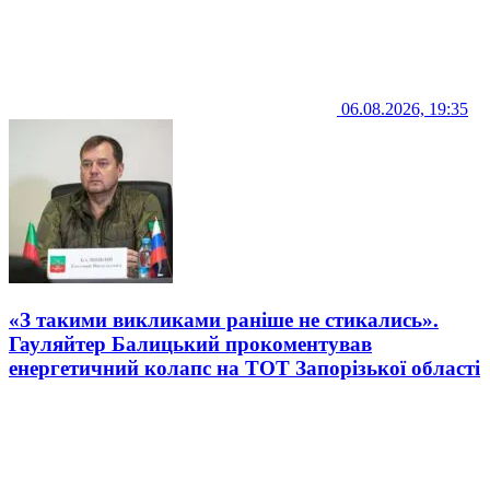
06.08.2026, 19:35
«З такими викликами раніше не стикались».
Гауляйтер Балицький прокоментував
енергетичний колапс на ТОТ Запорізької області