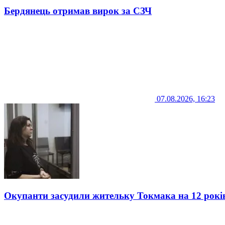
Бердянець отримав вирок за СЗЧ
07.08.2026, 16:23
Окупанти засудили жительку Токмака на 12 рокі