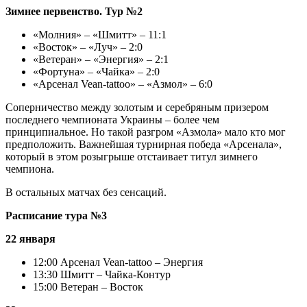
Зимнее первенство. Тур №2
«Молния» – «Шмитт» – 11:1
«Восток» – «Луч» – 2:0
«Ветеран» – «Энергия» – 2:1
«Фортуна» – «Чайка» – 2:0
«Арсенал Vean-tattoo» – «Азмол» – 6:0
Соперничество между золотым и серебряным призером
последнего чемпионата Украины – более чем
принципиальное. Но такой разгром «Азмола» мало кто мог
предположить. Важнейшая турнирная победа «Арсенала»,
который в этом розыгрыше отстаивает титул зимнего
чемпиона.
В остальных матчах без сенсаций.
Расписание тура №3
22 января
12:00 Арсенал Vean-tattoo – Энергия
13:30 Шмитт – Чайка-Контур
15:00 Ветеран – Восток