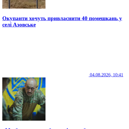
Окупанти хочуть привласнити 40 помешкань у
селі Азовське
04.08.2026, 10:41