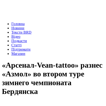
Головна
Новини
Тексти BRD
Відео
Подкасти
Статті
Підтримати
Магазин
«Арсенал-Vean-tattoo» разнес
«Азмол» во втором туре
зимнего чемпионата
Бердянска