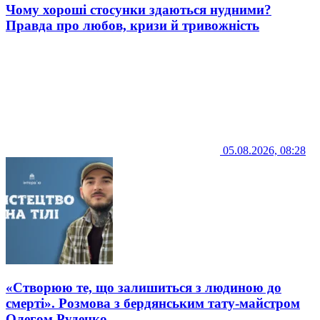
Чому хороші стосунки здаються нудними?
Правда про любов, кризи й тривожність
05.08.2026, 08:28
«Створюю те, що залишиться з людиною до
смерті». Розмова з бердянським тату-майстром
Олегом Руденко