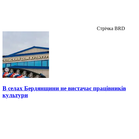
Стрічка BRD
В селах Бердянщини не вистачає працівників
культури