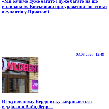
«Ми бачимо дуже багато і дуже багато на що
впливаємо». Військовий про ураження логістики
окупантів у Приазов’ї
03.08.2026, 12:49
В окупованому Бердянську закриваються
відділення Вайлдберріз