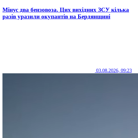
Мінус два бензовоза. Цих вихідних ЗСУ кілька
разів уразили окупантів на Бердянщині
03.08.2026, 09:23