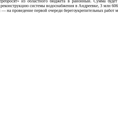
еребросят» из областного бюджета в районный. Сумма будет
 реконструкцию системы водоснабжения в Андреевке, 3 млн 606
рн — на проведение первой очереди берегоукрепительных работ 