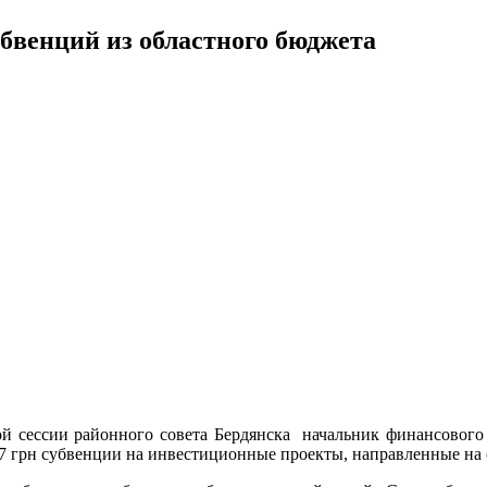
убвенций из областного бюджета
й сессии районного совета Бердянска начальник финансового 
67 грн субвенции на инвестиционные проекты, направленные на 