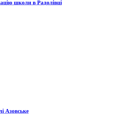
кацію школи в Радолівці
лі Азовське