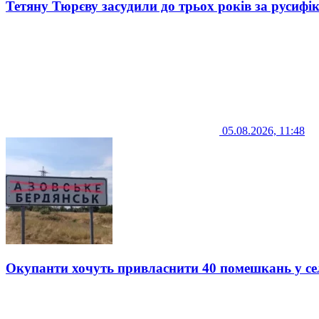
Тетяну Тюрєву засудили до трьох років за русифі
05.08.2026, 11:48
Окупанти хочуть привласнити 40 помешкань у се