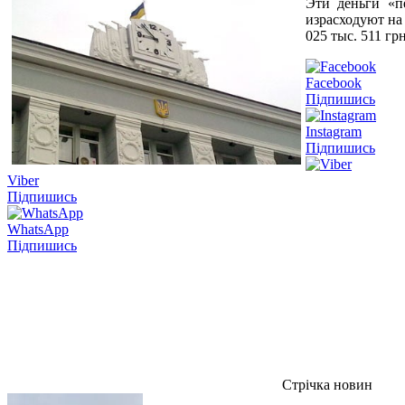
Эти деньги «п
израсходуют на
025 тыс. 511 г
Facebook
Підпишись
Instagram
Підпишись
Viber
Підпишись
WhatsApp
Підпишись
Стрічка новин