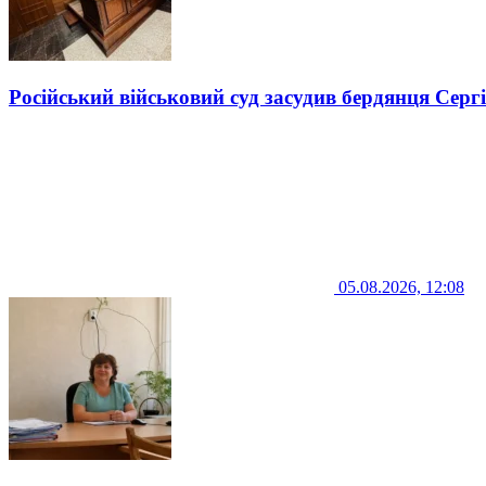
Російський військовий суд засудив бердянця Серг
05.08.2026, 12:08